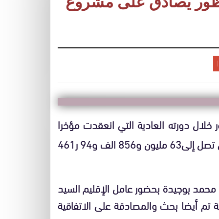
ناظور يصادق على مشروع
خلال دورته العادية التي انعقدت مؤخرا
على مشروع الميزانية الإقليمية برسم سنة2005 التي تصل إلى63 مليون و856 الف و94 ر461
 محمد بوجيدة بحضور عامل الإقليم السيد
ية تم أيضا بحث والمصادقة على الاتفاقية