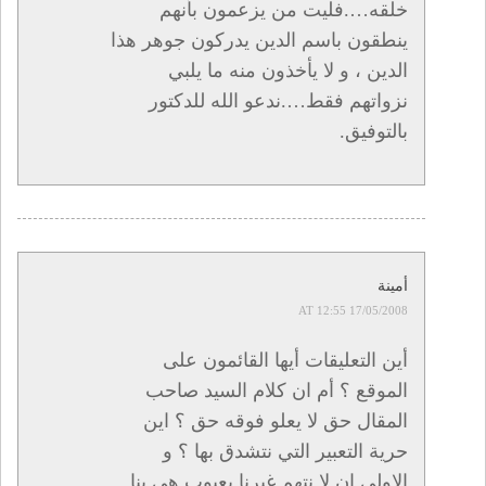
خلقه….فليت من يزعمون بأنهم
ينطقون باسم الدين يدركون جوهر هذا
الدين ، و لا يأخذون منه ما يلبي
نزواتهم فقط….ندعو الله للدكتور
بالتوفيق.
أمينة
17/05/2008 AT 12:55
أين التعليقات أيها القائمون على
الموقع ؟ أم ان كلام السيد صاحب
المقال حق لا يعلو فوقه حق ؟ اين
حرية التعبير التي نتشدق بها ؟ و
الاولى ان لا نتهم غيرنا بعيوب هي بنا