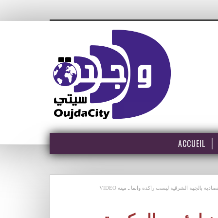
ACCUEIL
ة بالجهة الشرقية ليست راكدة وانما ـ ميتة VIDEO