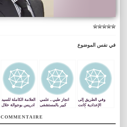
في نفس الموضوع
وفي الطريق إلى
انجاز طبي ـ علمي
العلامة الكاملة للسيد
الإعدادية كانت
كبير بالمستشفى
ادريس بوجوالة خلال
المأساة
الجامعي محمد
الملتقى الوطني حول
السادس بوجدة :
الصناعة التقليدية
 COMMENTAIRE
عملية جراحية ناجحة
لزرع مثانة اصطناعية