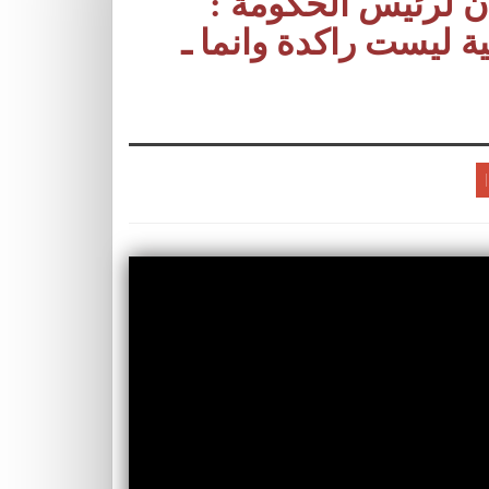
ن لرئيس الحكومة :
ة ليست راكدة وانما ـ