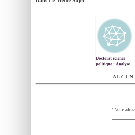
Dans Le Même Sujet
Doctorat science
politique : Analyse
de situation aux
frontières terrestres
AUCUN
algéro-marocaine :
vie quotidienne
d’une population
partagée.
*
Votre adress