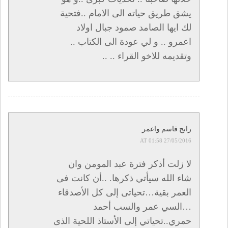
يشق طريق حياته الى الامام ..فتحية
لك ايها الصامد صمود جبال اولاد
اعمرو .. و لي عودة الى الكتاب ..
وتقديمه للاخو القراء .. ..
رابح قاسم واعمر
27/05/2016 AT 01:58
لا زلت أذكر فترة عبد المومن وان
شاء الله سيأتي ذكرها. ..أن كانت فى
العمر بقية…تحياتى إلى كل الأصدقاء
…السي عمر والسب أحمد
حمري..تحياتي إلى الأستاذ اللحية الذى