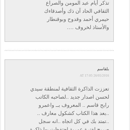
تذكر أيام عبد المومن والصراع
الثقافي الحاد آن ذك وأصدقاءك
حيمري أحمد وقدوح وبوقنطار
والأستاذ لخروف ….
بلقاسم
26/05/2016 AT 17:05
تعززت الذاكرة الثقافية لمنطقة سيدي
لحسن اصدار جديد ..لصاحبه الكاتب
رابح قاسم .. المعروف بــ واعمرو
..بعد هذا الكتاب كشكول معارف ..
..تمتد بك في كل اتجاه ..انه سجل
صريح لفترة عمرية احتفظت بها ذاكرة