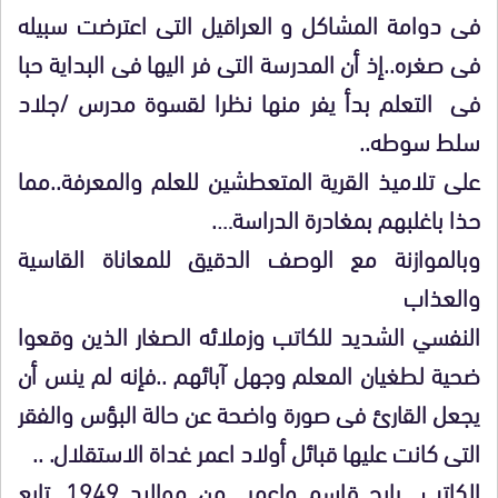
فى دوامة المشاكل و العراقيل التى اعترضت سبيله
فى صغره..إذ أن المدرسة التى فر اليها فى البداية حبا
فى التعلم بدأ يفر منها نظرا لقسوة مدرس /جلاد
سلط سوطه..
على تلاميذ القرية المتعطشين للعلم والمعرفة..مما
حذا باغلبهم بمغادرة الدراسة….
وبالموازنة مع الوصف الدقيق للمعاناة القاسية
والعذاب
النفسي الشديد للكاتب وزملائه الصغار الذين وقعوا
ضحية لطغيان المعلم وجهل آبائهم ..فإنه لم ينس أن
يجعل القارئ فى صورة واضحة عن حالة البؤس والفقر
التى كانت عليها قبائل أولاد اعمر غداة الاستقلال. ..
الكاتب رابح قاسم واعمر من مواليد 1949…تابع