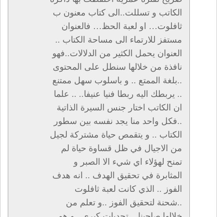
الكاتب و تسللت..الى كتاب معنون ب
ثافلوت… او لعبة الحظ… فالعنوان
مستفز للارتماء الى مساحة الكتاب ..
العنوان يحمل الكثير من الدلالات..فهو
نافذة من خلالها سنطل على المحتوى
..بلغة الممتع .. و باسلوب سهل ممتنع
.. يربطك اليه ربطا فنيا عنيفا.. .. علما
ان الكاتب اختار جنس السيرة الذاتية
..فكل واحد منا يجد نفسه بين سطور
الكتاب .. و يتقمص حياة مشتركة لجيل
من الاجيال في ظل قساوة حياة لم
تمنح لهؤلاء اي شيء الا الصبر و
المثابرة في تحقيق الهدف .. انه هدف
الفوز .. الذي كانت لعبة ثافلوت
..شحنة لتحقيق الفوز ..و تعلم من
خلالها صاحبنا .. تحديات كبرى ..و هو