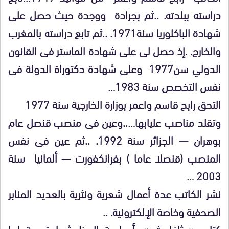
دراسته ببلدته. ..ثم بجرادة ووجدة حيث حصل على
شهادة الباكلوريا سنة1971. ..ثم تابع دراسته بالمغرب
والخارج. .إذ حصل لى على شهادة الماستر فى القانون
الدولي سن1977 وعلى شهادة دكتوراة الدولة فى
نفس التخصص سنة 1983…
التحق رابح قاسم واعمر بوزارة الخارجية سنة 1977
وتقلد مناصب عليابها…..وعين فى منصب قنصل عام
بوهران — الجزائر سنة 1992. ..ثم عين فى نفس
المنصب (قنصلا عاما ) بفرانكفورت — ألمانيا سنة
2003 …
نشر الكاتب عدة أعمال شعرية ونثرية بالعديد المنابر
الصحفية وخاصة الإلكترونية. ..
كتاب « ثافلوث »…أو لعبة الحظ..شهادة حية لما