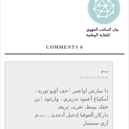
بيان المكتب الجهوي
للنقابة الوطنية
للتعليم العالي يزلزل
اركان كلية الطب
COMMENTS
6
والمستشفى
الجامعي بوجدة
ب.م
25/05/2016 AT 00:39
ذا مبارش أواعمر ٱخف أؤيو ثوريذ ،
أمكثياغ أعموذ ندزيري ، وارثتوذ ٱين
خفك ييمظ، ثغريذ، ثريعد
داركاز،ألعوقبا إدجيل أدجذيذ… ب.م
أزي مسيمار