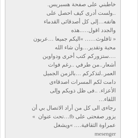
خاطبني على صفحة هسبريس.
..ولست أدرى كيف احصل على
هاتفه…إلى كل أصدقائى القدماء
والجدد اقول…..هذه
« ثافلوث…… »اليكم جميعا …عربون
محبة وتقدير…وأن شاء الله
….ستزوركم كتب أخرى ودواوين
أشعار..من طرفي ..رغم فوات
العمر..لتذكركم …بالزمن الجميل
دامت لكم المسرات اصدقاءى
الأعزاء. ..فى ظل ذويكم وإلى
اللقاء…
رجاءى الى كل من أراد الاتصال بي أن
يزور صفحتى على fb…تحت عنوان »
عمراوة الثقافية…. »ويشغل
mesenger