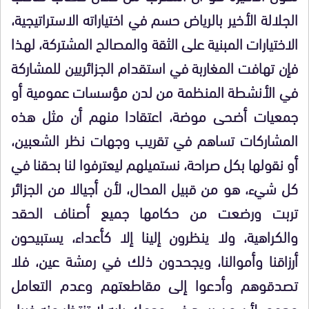
الجلالة الأخير بالرياض حسم في اختياراته الاستراتيجية،
الاختيارات المبنية على الثقة والمصالح المشتركة، لهذا
فإن تهافت المغاربة في استقدام الجزائريين للمشاركة
في الأنشطة المنظمة من لدن مؤسسات عمومية أو
جمعيات أضحى موضة، اعتقادا منهم أن مثل هذه
المشاركات تساهم في تقريب وجهات نظر الشعبين،
أو نقولها بكل صراحة، نستميلهم ليعترفوا لنا بحقنا في
كل شيء، هو من قبيل المحال، لأن أجيالا من الجزائر
تربت ورضعت من حكامها جميع أصناف الحقد
والكراهية، ولا ينظرون إلينا إلا كأعداء، يستبيحون
أرزاقنا وأموالنا، ويجحدون ذلك في رمشة عين، فلا
تصدقوهم وأدعوا إلى مقاطعتهم وعدم التعامل
معهم، لأن من يسد في وجهك بابه لا تنتظر منه خيرا.