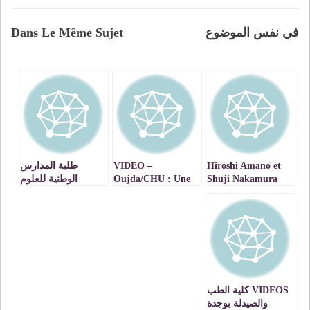
في نفس الموضوع
Dans Le Même Sujet
Hiroshi Amano et
VIDEO –
طلبة المدارس
Shuji Nakamura
Oujda/CHU : Une
الوطنية للعلوم
pour leur invention
Opération
التطبيقية يصعدون
de la diode
chirurgicale
ضد مرسوم الدمج
électroluminescente
« Top » réalisable
…وجدة نموذجا
VIDEO
dans
(LED) bleue Partie
l’Oriental marocain :
I/III
une fierté pour la
région
VIDEOS كلية الطب
والصيدلة بوجدة