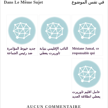
في نفس الموضوع
Dans Le Même Sujet
Méziane Jamal, ce
النائب الإقليمي بنيابة
جديد خيوط المؤامرة
responsable qui
تاوريرت يعطي
ضد رئيس الجماعة
honore
انطلاقة الموسم
القروية سيدي لحسن
l’enseignement .
الدراسي الجديد
ـ دبدو
2015/2016 مع السادة
مديري مؤسسات
التعليم الابتدائي
عامل اقليم تاوريرت
يعطي انطلاقة العديد
من المشاريع التي
تهم البنيات التحتية
AUCUN COMMENTAIRE