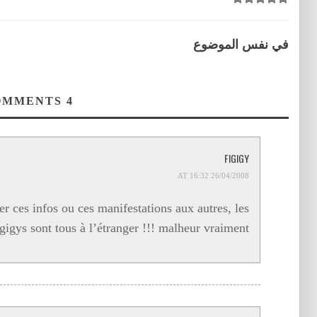
في نفس الموضوع
COMMENTS
4
FIGIGY
26/04/2008 AT 16:32
er ces infos ou ces manifestations aux autres, les
igigys sont tous à l’étranger !!! malheur vraiment.