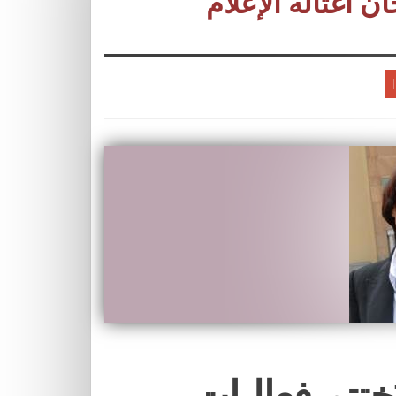
غْتالَه الإعلام