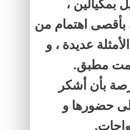
يل بمكيالين
بأقصى اهتمام من
أمثلة عديدة ، و
بصمت مطبق
فرصة بأن أشكر
لى حضورها و
.
واحات