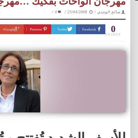
مهرجان الواحات بفكيك …مهرجان ا
/
4
/
25/04/2008
/
صالح الوجدي
0
Google+
Pinterest
Twitter
Facebook
SHARES