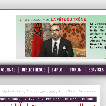
JOURNAL
BIBLIOTHÈQUE
EMPLOI
FORUM
SERVICES
Correspondants
»
Home
»
عبد النبي بعيوي يستقبل آنا فرنسيسكا رئيسة المنظمة الدولية لل
CORRESPONDANTS
/
FEMME
/
INTERNATIONAL
/
NATIONAL
/
RÉGIONAL