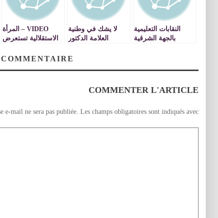
النقابات التعليمية
لا يشك في وطنية
VIDEO – المرأة
بالجهة الشرقية
العلامة الدكتور
الاستقلالية تستعرض
تنتفض ضد الواقع
مصطفى بنحمزة إلا
قوتها السياسية
المتردي لمصحات
قليل علم أو قليل
بمؤتمرها الجهوي
 COMMENTAIRE
التعاضدية العامة
أدب
بوجدة
للتربية الوطنية
بوجدة
COMMENTER L'ARTICLE
e e-mail ne sera pas publiée.
Les champs obligatoires sont indiqués avec