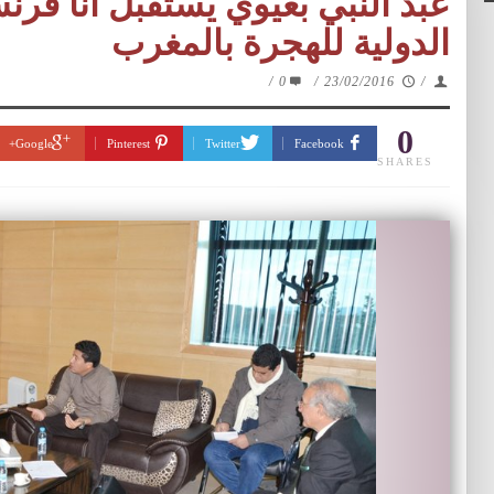
عبد النبي بعيوي يستقبل آنا فر
الدولية للهجرة بالمغرب‎
/
0
/
23/02/2016
/
0
Google+
Pinterest
Twitter
Facebook
SHARES