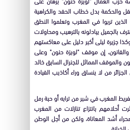
 حزب العمال "لويزة حنون" برهان على
عقل والحكمة بدل خطاب الحقد والكراهية
 الذين تربوا في المغرب وتعلموا النطق
عترف بالجميل يبادلونه بالترهيب ومحاولات
وكذا جزيرة ليلى أكبر دليل على معاكستهم
لقانون، إن موقف "لويزة حنون" وعلى
زيون والموقف المماثل للجنرال السابق خالد
لجزائر من لا ينساق وراء أكاذيب القيادة
يط المغرب في شبر من ترابه أو حبة رمل
رت أحلامهم بانتزاع تنازلات من المغرب
راء أشد المعاناة، ولكن من أجل الوطن
الخيانة