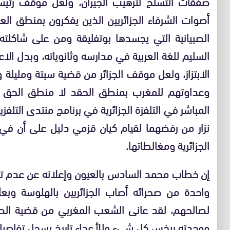
صفقات التسلح لترهيب الجيران، ولعل موقف رئيسة
أصوات الشرفاء الجزائريين الذين يفكرون بمنطق ال
الصبيانية التي يجسدها بوتفليقة ومن على شاكلته
السليم للغة العربية في مدارسه وثانوياته، وبدل الا
الابتزاز، ولعل موقف الجزائر من قضية سبتة ومليلة 
وعداوتهم للمغرب بمنطق الحقد لا منطق الحق وا
المباشر في التلفزة الجزائرية في برنامج منتدى التلف
نزار من رفضهما لقيام كيان قزمي دليل على أن في ا
الجزائرية ومغالطاتها.
إن خطاب محمد السادس بالعيون وإعلانه عن عدم تفر
واحدة من صحرائه أصاب الجزائريين بالهلوسة وبعث
لصالحهم، لقد عانى الشعب المغربي من قضية الصح
ووحدته يبخس كل شيء وللأعداء تاريخ يسجل تفاصيل 