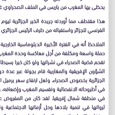
يحظى بها المغرب من باريس في الملف الصحراوي غي
الفرنسي للجزائر واستقباله من طرف الرئيس الجزائري ب
الملاحظ أنه في الفترة الأخيرة الدبلوماسية الخارجي
حملة واسعة ومكثفة من أجل معاكسة وحدة المغرب، فنش
تقحم قضية الصحراء في نشراتها ولو كان خبرا بسيطا، 
الشؤون الإفريقية والمغاربية قام بجولة عبر عدة د
الجزائرية بخصوص الصحراء، ولعل ارتفاع سعر برميل ال
في أطروحاته الانفصالية وتقسيم المغرب وإضعافه، و
في منطقة شمال إفريقيا. لقد كان من المفروض على 
ثرواتها في تنمية بلادها وحل أزماتها الاجتماعية 