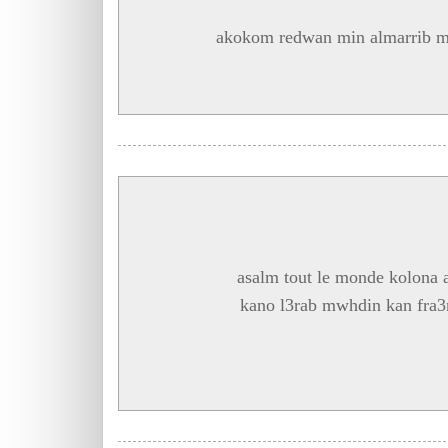
akokom redwan min almarrib mo
asalm tout le monde kolona a
kano l3rab mwhdin kan fra3na