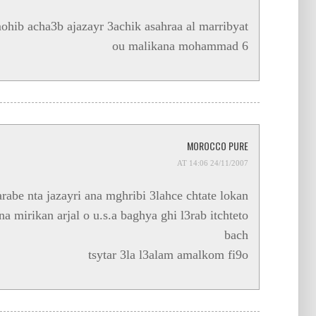
hib acha3b ajazayr 3achik asahraa al marribyat
ou malikana mohammad 6
MOROCCO PURE
24/11/2007 AT 14:06
rabe nta jazayri ana mghribi 3lahce chtate lokan
 mirikan arjal o u.s.a baghya ghi l3rab itchteto
bach
tsytar 3la l3alam amalkom fi9o