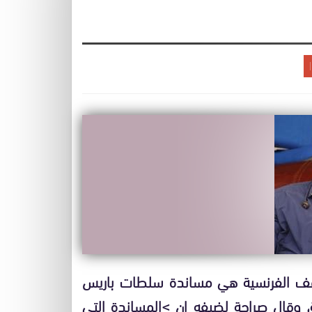
واقف الفرنسية هي مساندة سلطات باريس
، وقال صراحة لضيفه إن >المساندة التي