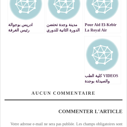
Pour Aid El-Kebir
مدينة وجدة تحتضن
ادريس بوجوالة
La Royal Air
الدورة الثانية للدوري
رئيس الغرفة
Maroc m’a offert
الدولي للتايكواندو
الجهوية للصناعة
un voyage
التقليدية : مهرجان
cauchemardesque,
الحلاقة والتجميل كان
à mes frais s’il vous
مهرجانا ناجحا بامتياز
VIDEO
plait !
VIDEOS كلية الطب
والصيدلة بوجدة
تخلق الحدث بتكريم
الطلبة المتفوقين في
AUCUN COMMENTAIRE
حفل متميز
COMMENTER L'ARTICLE
Votre adresse e-mail ne sera pas publiée.
Les champs obligatoires sont