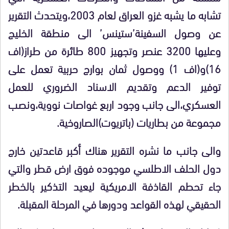
تشابه ما يشبه غزو العراق لعام 2003،ويتحدث التقرير
عن وصول السفينة’ستينس’ الى منطقة الخليج
وعليها 3200 عنصر وتجهيز 800 طائرة من طراز(اف
16)و(اف 1) ووصول ثمان بوارج حربية تعمل على
توفير الدعم وتقديم الاسناد الضروري للعمل
العسكري،الى جانب وجود اربع غواصات نووية،ونصب
مجموعة من بطاريات (باتريوت)الصاروخية.
والى جانب ما نشره التقرير هناك أكبر قاعدتين خارج
دول الحلف الاطلسي موجوده فوق ارض قطر والتي
جاء تحطم القاذفة الامريكية ليعيد التذكير بالخطر
الحقيقي لهذه القواعد ودورها في المرحلة المقبلة.