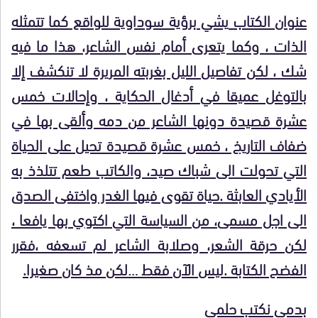
عنوان الكتاب
يشي برؤية سوداوية للواقع كما تتمثله
الذات ، وكما يتعرى أمام نفس الشاعر، هذا ما فيه
شك ، لكن تفاصيل الليل بغربته المريرة لا تنكشف إلا
بالتوغل عميقا في أدغال الحكاية ، وإحالات خمس
عشرة قصيدة دونها الشاعر من دمه وألقى بها في
ضفاف التاريخ ، خمس عشرة قصيدة تحيل على الحياة
التي تحولت الى شباك صيد، والكاتب طعم تتلذذ به
الأيادي العابثة .حياة تقوى فيها الغدر واختفى الصدق
الى اجل مسمى، من السياسة التي اكتوي بها يافعا ،
لكن حرقة الشعر، وصلابة الشاعر لم تسعفه ،فقرر
الفضح الكتابة .ليس الآن فقط …لكن مذ كان صغيرا.
بدمي نكتب حلمي