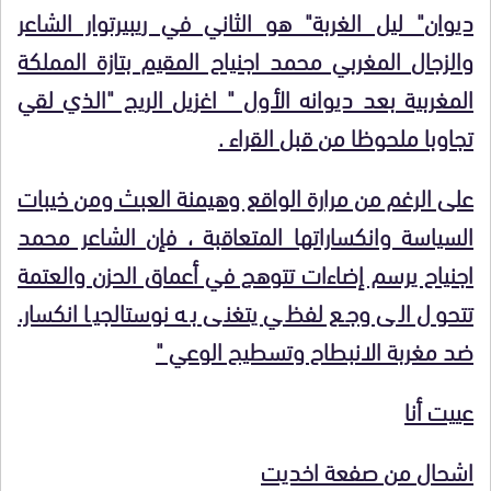
ديوان" ليل الغربة" هو الثاني في ريبيرتوار الشاعر
والزجال المغربي محمد اجنياح المقيم بتازة المملكة
المغربية بعد ديوانه الأول " اغزيل الريح "الذي لقي
تجاوبا ملحوظا من قبل القراء .
على الرغم من مرارة الواقع وهيمنة العبث ومن خيبات
السياسة وانكساراتها المتعاقبة ، فإن الشاعر محمد
اجنياح يرسم إضاءات تتوهج في أعماق الحزن والعتمة
تتحول الى وجع لفظي يتغنى به نوستالجيا انكسار.
ضد مغربة الانبطاح وتسطيح الوعي "
عييت أنا
اشحال من صفعة اخديت