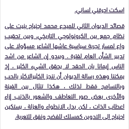
اسكت احرقني لساني.
قصائد الديوان الثاني للمبدع محمد اجنياح
بنيت على
نظام جمع بين الكرونولوجي التاريخي، وبين تحقيب
واع لمسار تجربة سياسية عاشها الشاعر مسؤولا على
تدبير الشأن العام لفترة . ويبدو إن الشاعر من اشد
الناس إيمانا بان الحقد لا يحقق الشيء الكثير ، إذ
يمكننا وهذه رسالة الديوان أن ننجز الكثيرالاكثر بالحب
وبالتسامح فقط لذلك ، هكذا تنثال بين الفينة
والأخرى بعض صور التعاطف والشعور بالذنب إزاء
اعطاب الذات ، لكن بدل الانطواء والعزلة ، يستكين
اجنياح الى التدوين كمسلك للفضح ونفق للتعرية.