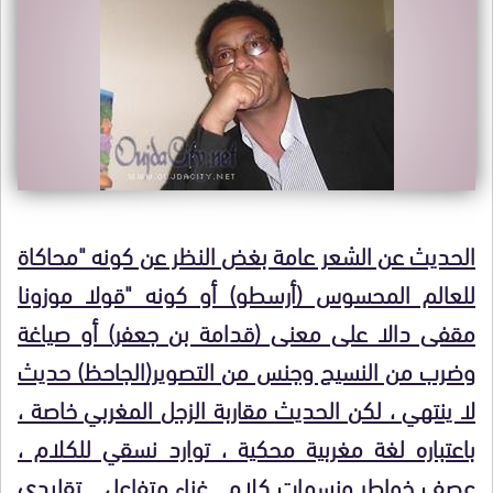
الحديث عن الشعر عامة بغض النظر عن كونه "محاكاة
للعالم المحسوس (أرسطو) أو كونه "قولا موزونا
مقفى دالا على معنى (قدامة بن جعفر) أو صياغة
وضرب من النسيج وجنس من التصوير(الجاحظ) حديث
لا ينتهي ، لكن الحديث
مقاربة الزجل المغربي خاصة ،
باعتباره لغة مغربية محكية ، توارد نسقي للكلام ،
عصف خواطر ونسمات كلام ..غناء متفاعل …تقليدي