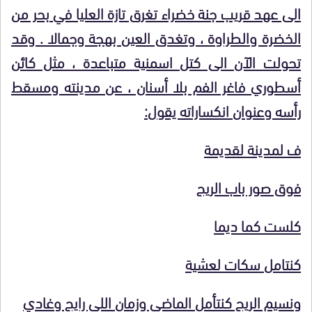
الى عهد قريب جنة خضراء تغرق تازة العليا في بحر من
الخضرة والطراوة ، وتغدق العين بهجة وجمالا . وقد
تحولت الآن الى كتل اسمنية متباعدة ، مثل كائن
أسطوري فاغر الفم بلا أسنان ، عن مدينته ومسقط
رأسه وعنوان انكساراته يقول:
ف لمدينة لقديمة
فوق صور باب الريح
كلست كما ديما
كنتامل سكات لعشية
ونسيم الريح كنتأمل الماضي وزمان اللي رايح وغادي