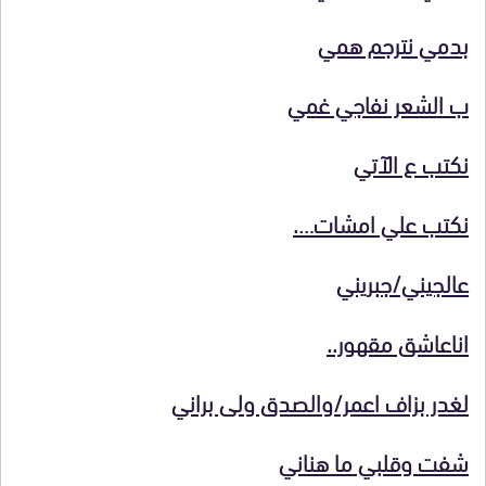
بدمي نترجم همي
ب الشعر نفاجي غمي
نكتب ع الآتي
نكتب علي امشات….
عالجيني/جبريني
اناعاشق مقهور..
لغدر بزاف اعمر/والصدق ولى براني
شفت وقلبي ما هناني