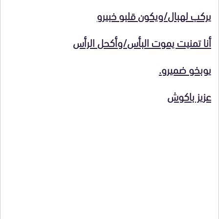
يركب لهبال/ويكون قلبو خبيرو
أنا تمنيت يموت البأس/وأكحل الرأس
يوبخو ضميرو.
عزيز باكوش