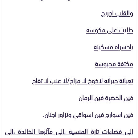
والقلب اجريح
طليت على مكوسه
ياحسراه مسكينه
مكتفة محبوسة
تعبانة حيرانه لاخوخ لا مزاح/لا عنب لا تفاح
فين الخضرة فين الرمان
فين اسوارج فين اسواقي ونزاور اجنان.
الى فضاءات تازة المنسية ،الى مآثرها الخالدة ،الى