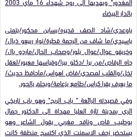
المغدور" ويهديها الى روح شهداء 16 ماي 2003
بالدار البيضاء
ياوعدي/شاد الصف فحيره/يساين محكور/يتمنى
ياسيدي/ما شاف من الرحمة قطرة/نوار ربيعو ذبال/
وخريفو عوال/عوال يثور/وصحاب الحال/ماردو بال/
جاه الرقاص/من برا /دكلو يبرا/وقياسها معبور/لعقل
تخل/والقلب لمصدي/فاض اهواس/ماحافظ حديث/
ما يعرف يقرا كراس/طامع بزعامة/ويحلم بالحور.
وفي قصيدته الرائعة " باب الريح" وهو باب تاريخي
اثري بمدينة تازة العليا مهداة الى الدكتور جمال
بوطيب قاص وناقد مغربي يقول الشاعر وهو
يستحضر زحف الاسمنت الذي اكتسح منطقة كانت