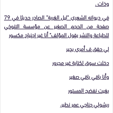
وذات .
في ديوانه الشعري "ليل الغربة" الصادر حديثا في 79
صفحة من الحجم الصغير عن مؤسسة التنوخي
للطباعة والنشر يقول المؤلف" أنا غير اجنياح مكسور
لي حقق ف أمري يحير
دخلت سوق لكتابة غير مجرور
وأنا باقي باقي صغير
بغيت نفضح المستور
ريشولي جناجي عمر نطير.