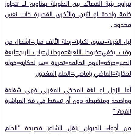
تتراوح بنية القصائد بين الطويلة بعناوين لا تتجاوز
كلمة واحدة او اثنين. والأخرى القصيرة ذات نفس
محدود .
ليل الغربة=سوق لكتابة=رحلة الألف ميل=اشحال من
وقت يكفي=خيوط اللعبة=مودلال=باب الريح=ليعة
الصبر=حركة=الروح الحالمة=تحريرة =سر لحكاية=خولة
لحكاية=الماضي ياماضي=الحلم المغدور.
أما الزجل او لغة المحكي المغربي فهي شفافة
وواضحة ومنضبطة دون أن تسقط في فخ المباشرة
الفجة. "
من أجواء الديوان ينقل الشاعر قصيدة "الحلم