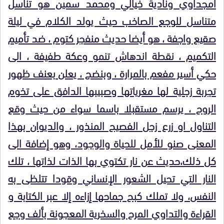
امجداوي ونادية خيالي ومحمد سمين هو تناسل
متناسل للوجع الصاخب حيث يولد الكلام في ليلة
صقيع واجفة ، هو أيضا حديث منفجر كتوم ، ضد تأميم
التكميم ، نقطة اندهاش تنمو وعكة طفيفة ، الى
حكي أسير مفعم بالمرارة ، وبنضج ، يعلن بعنف ظهور
تجربة زجلية لها مغرياتها وصبيبها الدافق على تخوم
الروح ، يرسم مستقبلا باسما سواء من حيث وقع
التناول او زرع زجل الفصيح المنذور ، والديوان بهذا
المعنى صنو للأمل للحياة والوجود، وهو إضافة الى
كل ذلك،حديث عن نار تكتوي بها الذات لذاتها ، تلك
النار التي تحيل الشعور الإنساني وقودا تتلظى به
النفس، ولا تملك كبح جماحها إزاءه إلا عبر الكتابة و
القراءة والتداوي المرح والسخرية المعجونة بألف وجع