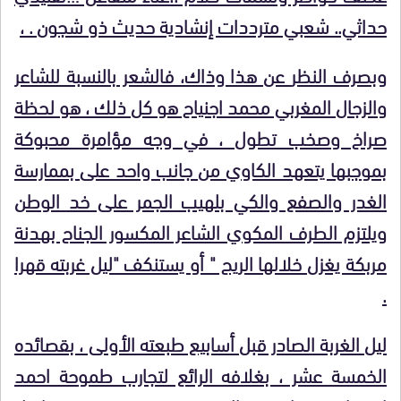
حداثي.. شعبي مترددات إنشادية حديث ذو شجون . ،
وبصرف النظر
عن هذا وذاك، فالشعر بالنسبة للشاعر
والزجال
المغربي محمد اجنياح هو كل ذلك ، هو لحظة
صراخ وصخب تطول ، في وجه مؤامرة محبوكة
بموجبها يتعهد الكاوي من جانب واحد على بممارسة
الغدر والصفع والكي بلهيب الجمر على خد الوطن
ويلتزم الطرف المكوي الشاعر المكسور الجناح بهدنة
مربكة يغزل خلالها الريح " أو يستنكف "ليل غربته قهرا
.
ليل الغربة الصادر قبل أسابيع طبعته الأولى ، بقصائده
الخمسة عشر ، بغلافه الرائع لتجارب طموحة احمد