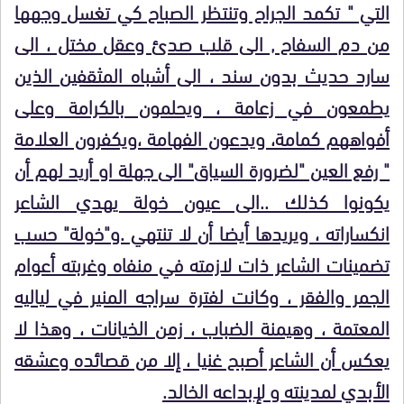
التي " تكمد الجراح وتنتظر الصباح كي تغسل وجهها
من دم السفاح , الى قلب صدئ وعقل مختل ، الى
سارد حديث بدون سند ، الى أشباه المثقفين الذين
يطمعون في زعامة ، ويحلمون بالكرامة وعلى
أفواههم كمامة، ويدعون الفهامة ،ويكفرون العلامة
" رفع العين "لضرورة السياق" الى جهلة او أريد لهم أن
يكونوا كذلك ..الى عيون خولة يهدي الشاعر
انكساراته ، ويريدها أيضا أن لا تنتهي .و"خولة" حسب
تضمينات الشاعر ذات لازمته في منفاه وغربته أعوام
الجمر والفقر ، وكانت لفترة سراجه المنير في لياليه
المعتمة ، وهيمنة الضباب ، زمن الخيانات ، وهذا لا
يعكس أن الشاعر أصبح غنيا ، إلا من قصائده وعشقه
الأبدي لمدينته و لإبداعه الخالد.