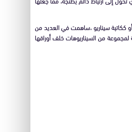
 تحول إلى ارتباط دائم بطنجة، مما جعلها
ة أو ككاتبة سيناريو ،ساهمت في العديد من
جة لمجموعة من السيناريوهات خلف أوراقها