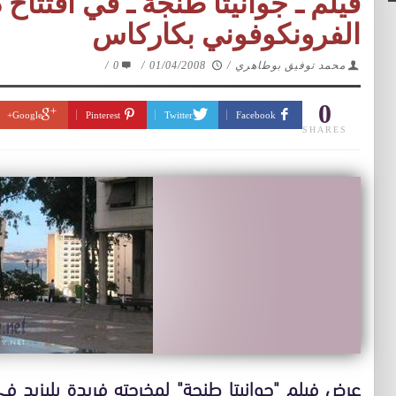
فيلم ـ جوانيتا طنجة ـ في افتتاح
الفرونكوفوني بكاركاس
محمد توفيق بوطاهري
/
01/04/2008
/
0
/
0
Google+
Pinterest
Twitter
Facebook
SHARES
عرض فيلم "جوانيتا طنجة" لمخرجته فريدة بليزيد ف