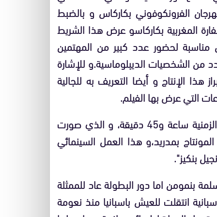
2 مارس 2008 في إطار المهرجان الفرونكوفوني بكاركاس و بالضبط
لسفارة المغربية بكاركاسو عرض هذا الشريط
ان مناسبة لحضور عدد كبير من المهتمين
دد من الشخصيات الديبلوماسية.و للإشارة
هذا الإنتاج و أيضا التعريف به للجالية
عات التي عرض بها الفيلم.
الفيلم "جوانيتا طنجة" شريط سينمائي طويل مدته الزمنية ساعة و45 دقيقة، و الذي صورت
ونتاج بمدريد،و هذا العمل السينمائي
يل بنكيز".
مة بنمومن اما دور البطولة عاد للممثلة
سبانية انتقلت للعيش باسبانيا منذ نعومة