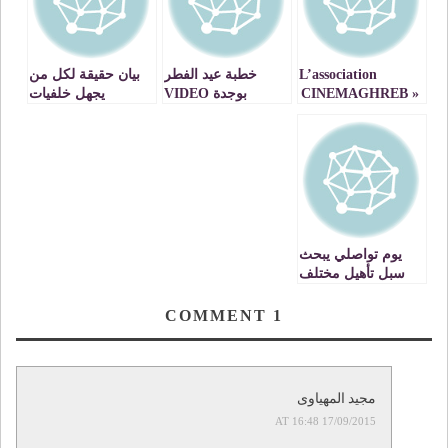
L’association
خطبة عيد الفطر
بيان حقيقة لكل من
« CINEMAGHREB »
بوجدة VIDEO
يجهل خلفيات
voit le jour à
المشاكل بقسم
Oujda
الأشعة – السكانير-
بوجدة
يوم تواصلي يبحث
سبل تأهيل مختلف
القطاعات الحيوية
بجهة الشرق
COMMENT
1
مجيد المهياوى
17/09/2015 AT 16:48