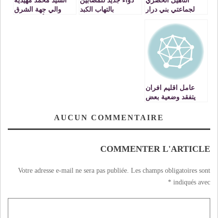
التأهيل الحضري
دواء جديد للمصابين
السيد محمد مهيدية
لجماعتي بني درار
بالتهاب الكبد
والي جهة الشرق
والنعيمة: جلالة
الفيروسي من النوع
يترأس اجتماع
الملك يعطي دفعة
» سي » قريبا في
المجلس الجهوي
قوية لمشاريع التنمية
الصيدليات : بلاغ
للسياحة لجهة الشرق
الحضرية بالجهة
صحفي
الشرقية
عامل اقليم افران
يتفقد وضعية بعض
الاشغال بكل من
افران وضاية عوا
AUCUN COMMENTAIRE
COMMENTER L'ARTICLE
Votre adresse e-mail ne sera pas publiée.
Les champs obligatoires sont
*
indiqués avec