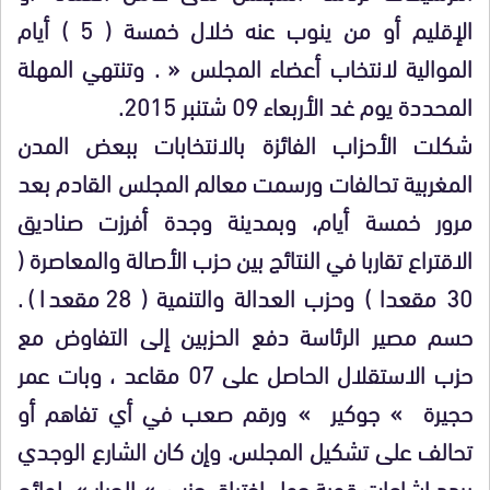
الإقليم أو من ينوب عنه خلال خمسة ( 5 ) أيام
الموالية لانتخاب أعضاء المجلس « . وتنتهي المهلة
المحددة يوم غد الأربعاء 09 شتنبر 2015.
شكلت الأحزاب الفائزة بالانتخابات ببعض المدن
المغربية تحالفات ورسمت معالم المجلس القادم بعد
مرور خمسة أيام، وبمدينة وجدة أفرزت صناديق
الاقتراع تقاربا في النتائج بين حزب الأصالة والمعاصرة (
30 مقعدا ) وحزب العدالة والتنمية ( 28 مقعدا ).
حسم مصير الرئاسة دفع الحزبين إلى التفاوض مع
حزب الاستقلال الحاصل على 07 مقاعد ، وبات عمر
حجيرة » جوكير » ورقم صعب في أي تفاهم أو
تحالف على تشكيل المجلس. وإن كان الشارع الوجدي
يردد إشاعات قوية حول اختراق حزب » الجرار » لوائح