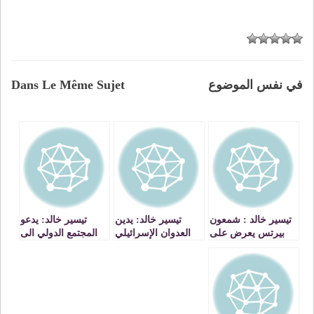
في نفس الموضوع
Dans Le Même Sujet
تيسير خالد : شمعون
تيسير خالد: يدين
تيسير خالد: يدعو
بيرتس يعرض على
العدوان الإسرائيلي
المجتمع الدولي الى
الجانب الفلسطيني
ويدعو إلى ترشيد
التحرك وتوفير
دويلة معازل
المقاومة في قطاع
الحماية للحركة
غزة
الفلسطينية الاسيرة