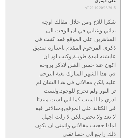
علي حيمري
20/06/2015 AT 20:10
شكرا للاخ ومن خلال مقالك اوجه
ندائي وعتابي في ان الوقت الى
الساهرين على الموقع فقد كتبت في
ذكرى المرحوم المقدم باعتباره صديق
عايشته لمدة طويلة,وكنت اود ان
اكون عند حسن الظن لاذكر بروحه
في هذا الشهر المبارك بغية الترحم
عليه ,لكن مقالاتي في هذا الشان لم
تر النور ولم تخرج للوجود,ولست
ادري ما السبب كما اني لست مبتدئا
في الكتابة على الموقع,ومقالاتي فيه
لا تعد ولا تحص,.لكن لا زلت اجهل
لماذا حجبت مقالاتي,واتمنى ان يكون
ذلك راجع الى خطا تقني