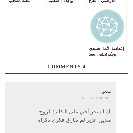
الدراسي « نجاح
بوجدة : الطلبة
محنة الطالب
الإصلاح الجامعي
يحتجون على تباطؤ
الجامعي
رهين بقانون أساسي
الاشغال بورش البناء
يضمن الحقوق
بالمستشفى الجامعي
والكرامة للموظفين
VIDEOS
بالتعليم العالي » 25
مايو 2012
إعدادية الأمل بسيدي
بوبكرتحتفي بعيد
المسيرة الخضراء.
COMMENTS
4
صديق
19/06/2015 AT 03:57
لك الشكر أخي على التفاتتك لروح
صديق عزيز لم يفارق فكري ذكراه