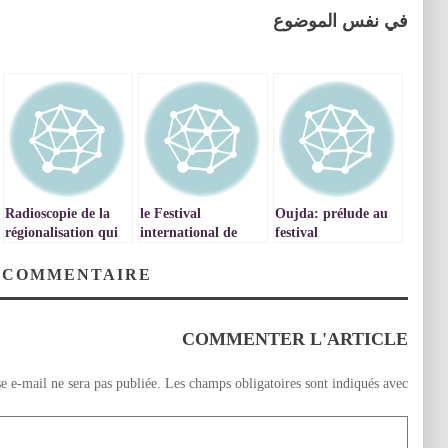
في نفس الموضوع
Radioscopie de la
le Festival
Oujda: prélude au
régionalisation qui
international de
festival
gagne
Raï d’Oujda fête sa
international Fu
quatrième édition.
RAI Le groupe
 COMMENTAIRE
américain – MC
RAI – à Oujda
COMMENTER L'ARTICLE
e e-mail ne sera pas publiée.
Les champs obligatoires sont indiqués avec