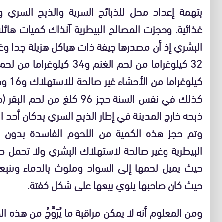
بتهمة إعداد محل للذبائح السرية والذبح السري 
غذائية. وحجزت المصالح البيطرية آنذاك كميات هائل
البشري إذ أن مصدرها جيفة ذات هياكل هزيلة جدا وغير
كيلوغ
ذبحه خارج المدينة في إطار الذبح السري بدكان أحد ا
وتم حجز هذه الكمية من اللحوم الفاسدة بدون ع
البيطرية وغير صالحة لاستهلاك البشري ولا تحمل ط
حيث يميل لحمها إلى السواد وملوث بالدماء وتنب
حيث كان صاحبها ينوي بيعها على شكل كفتة.
ومن المعلوم أنه لا يمكن مراقبة ما يُرَوَّجُ من هذه 