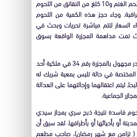
السادسة صباحا ،60 كلغ من لحم البقر و10 كلغ من لحم الغنم و10 كلغ من النقانق من اللحوم
اقبة. وجاء حجز هذه الكمية من اللحوم
ء السعار لتتم مباشرة تحريات وبحث في
ث تمت مداهمة المجزرة الواقعة بسوق
وقد تم حجز هذه اللحوم التي نتيجة ذبح سري ومصدر مجهول بالمجزرة رقم 34 في ملكية أحد
لمختصة في حالة تلبس بمعية شريك له
ـ ليتم اعتقالهما وإحالتهما على العدالة
جازر الجماعية.
لحوم فاسدة نتيجة ذبح سري بمجاز سيدي
دينة أو بأحيائها أو بأطرافها. لقد سبق أن
ة ( تزامن مع شهر رمضان)، صاحب مطعم