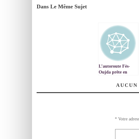
Dans Le Même Sujet
L’autoroute Fès-
Oujda prête en
octobre 11 milliards
de DH
AUCUN
d’investissement
*
Votre adress