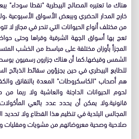
هناك ما تعتبره المصالح البيطرية "نقطا سوداء" بب
خارج المدار الحضري وببعض الأسواق الأسبوعية ،ول
من مختلف أنواع الحيوانات التي تنحر في مجازر لا تت
تعج بها أسواق الجهة الشرقية وقراها وحتى حواضر
المجزأ بأوزان مختلفة على مباسط من الخشب المت
الشمس وقيضها.كما أن هناك جزارون رسميون بوسط ا
للطابع البيطري في حين يجزؤون سقائط الذبائح السري
هم أصحاب "الكاسكروطات" المعدة بالنقانق والكف
لحوم الحيوانات الداجنة والعاشبة ولا ربما من 
قانونية.ولا يمكن أن يحدد عدد بائعي المأكولا
المجالس البلدية في تنظيم هذا القطاع ولا تحديد ا
صلاحية وصحية معروضاتهم من مشويات ومقليات و