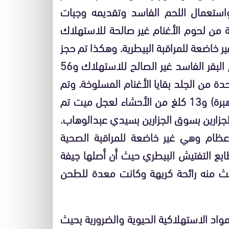
واستعمال اللحم الفاسد وتقديمه وجبات
ة من لحوم الأغنام غير صالحة للاستهلاك
 خاضعة للمراقبة البيطرية. وهكذا تم حجز
32 كيلوغراما من لحم الغنم و34 كيلوغراما من لحم البقر الفاسد غير الصالح للاستهلاك و56
راما من الأحشاء غير صالحة للاستهلاك و16 وحدة من الجلد بقايا الأغنام المسلوخة. وتم
كذلك في نفس السنة حجز 96 كلغ من لحم البقر (هبرة) و13 كلغ من الأحشاء لعجل ميت تم
لجزارين بسوق الجزارين بسيدي عبدالوهاب.
ظام وهي غير خاضعة للمراقبة الصحية
ابع التفتيش البيطري حيث أن أصلها جيفة
عث منه رائحة كريهة وكانت معدة للطحن
المواد الاستهلاكية الحيوية والضرورية بحيث