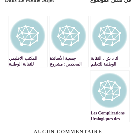
في نفس الموضوع
Dans Le Même Sujet
ك د ش : النقابة
جمعية الأساتذة
المكتب الاقليمي
الوطنية للتعليم
المجددين: مشروع
للنقابة الوطنية
المكتب الإقليمي
واعد بالجهة الشرقية
للتعليم (ف د ش)
وجدة / بلاغ اخباري
بوجدة ينبه الى كل
مساس بالترقية
بالاختيار
Les Complications
Urologiques des
Fractures du Bassin
/ Pr . Ali BARKI –
AUCUN COMMENTAIRE