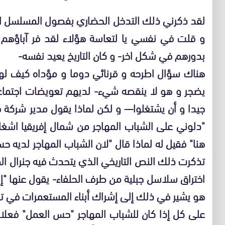
لقد ذكرني ذلك التدخل الحضاري بفصول المسلسل الج
و قلت في نفسي يا لتعاسة هؤلاء لقد فر آباؤهم
بدورهم في شكل اخر- و كان التاريخ يعيد نفسه-
هناك سؤال اطرحه و قرنائي دوما و مؤداه كيف لهؤ
يضجر و هو لا ينقصه شيء- لديهم تعويضات اجتماع
جيدا و أن يشتغلوا— و لكن لماذا يقول مدير شركة 
"دلوني على الشباب المهاجر من شمال إفريقيا اشغل
هنا" فقيل له لماذا قال "لان الشباب المهاجر لديه 
تذكرت ذلك النص التاريخي الذي يتحدث فيه جنرال الم
اختراق سلاسل جبلية من طرف الحلفاء- يقول عنها "إنه
هو يشير في ذلك إلى إشراك أبناء المستعمرات في ت
على كل إذا كان للشباب المهاجر "حس العمل" فعلا ف