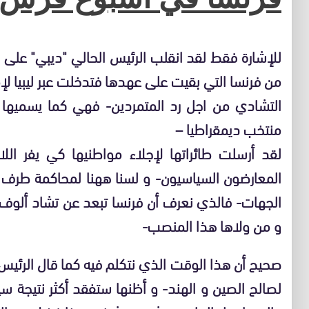
للإشارة فقط لقد انقلب الرئيس الحالي "ديبي" على 
من فرنسا التي بقيت على عهدها فتدخلت عبر ليبيا لإمد
التشادي من اجل رد المتمردين- فهي كما يسميها ا
منتخب ديمقراطيا –
لقد أرسلت طائراتها لإجلاء مواطنيها كي يفر الل
المعارضون السياسيون- و لسنا ههنا لمحاكمة طرف م
الجهات- فالذي نعرف أن فرنسا تبعد عن تشاد ألوف ا
و من ولاها هذا المنصب-
صحيح أن هذا الوقت الذي نتكلم فيه كما قال الرئيس 
لصالح الصين و الهند- و أظنها ستفقد أكثر نتيجة سيا