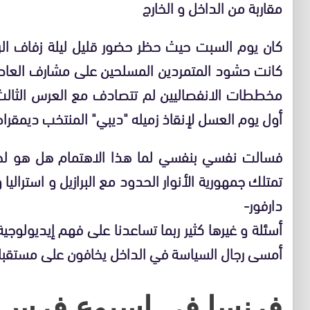
مقاربة من الداخل و الخارج
كان يوم السبت حيث حظر حضور قليل ليلة زفاف الرئ
كانت حشود المتمردين المسلحين على مشارف العاصم
مخططات الانفصاليين لم تتصادف مع العرس الثالث
أول يوم العسل لإنقاذ زميله "ديبي" المنتخب ديمقرا
فسالت نفسي بنفسي لما هذا الاهتمام هل هو لحب
تمتلك جمهورية الأنوار الحدود مع البرازيل و استرالي
دارفور-
أسئلة و غيرها كثير ربما تساعدنا على فهم إيديولوج
أمسى رجال السياسة في الداخل يخافون على مستقبلها
فرنسا في اسبوع فرس 