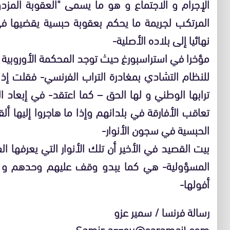
الإجرام و الاجتماع و هو ما يسمى "العقوبة المزد
المرتكب لجريمة ما يحكم بعقوبة حبسية يقضيها ف
نهائيا إلى بلاده الأصلية-
مؤخرا في استراسبورغ حيث توجد المحكمة الأوروبي
للنظام التشادي بمغادرة التراب الفرنسي- فقلت إذا
ترابها الوطني و لها الحق – كما اعتقد- في إبعاد 
تعاقب الأفارقة في بلدانهم وإذا ما هاجروا إليها 
الحبسية في سجون الأنوار-
بيت القصيد في الأخير أن تلك الأنوار التي يعرفها ا
المسؤولية- هي كما يبدو وقف عليهم وحدهم و لك
أفولها-
رسالة فرنسا / سمير عزو
Samir.azzou@caramail.com