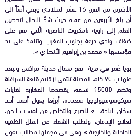
الأخيرين من القرن 16 عشر الميلادي وبقي أميّاً إلى
أن بلغ الأربعين من عمره حيث شدّ الرحال لتحصيل
العلم إلى زاوية تامكروت الناصرية الّلتي تقع على
ضفاف وادي درعة بجنوب المغرب وتتلمذ على يد
مؤسسها « محمد بن إبراهيم الأنصاري ».
بويا عُمر هي قرية تقع شمال مدينة مراكش وتبعد
عنها ب 90 كلم. المدينة تنتمي لإقليم قلعة السراغنة
وتضم 15000 نسمة، يقصدها المغاربة لغايات
سيكوسوسيولوجيا متعددة، أبرزها يقول أحمد أحد
سكان البلدة: » للصرع والتخلص من لمسات الجن،
لعلاج الإدمان، ولطلب الشفاء من العلل الخلقية
الداخلية والخارجية » وهي في مجملها مطالب يقول