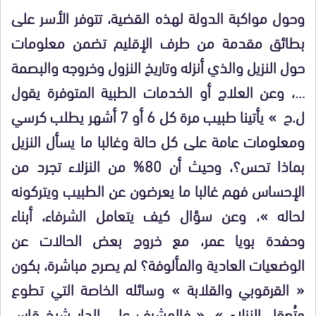
وحول مواكبة الدولة لهذه القضية، تتوفر الأسر على
بطائق مقدمة من طرف الإقليم تضمن معلومات
حول النزيل والذي أنزله وتاريخ النزول وخروجه والبصمة
…، وعن العلاج أو الخدمات الطبية المتوفرة يقول
ل.ح » يأتينا طبيب مرة كل 6 أو 7 أشهر يطلب كرسي
ومعلومات عامة على كل حالة وغالبا ما يسأل النزيل
بماذا تحس؟، وحيث أن 80% من النزلاء تجرد من
الإحساس فهم غالبا ما يعرضون عن الطبيب ويتركونه
لحاله »، وعن سؤال كيف يتعامل الشرفاء، أبناء
وحفدة بويا عمر، مع خروج بعض الحالات عن
الوضعيات العادية والمألوفة؟ لم يصرح مباشرة، بكون
« القرقوبي والقلابة » وسائله الخاصة التي تطوع
وتُعقل النزلاء »، « فالمشرف على الدار شيخ قاس