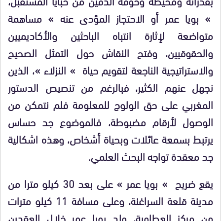
بقدراته ومحيطه وخوفه الدفين من خبايا المستقبل،
» بويا عمر أو الاحتجاز المؤدى عنه » مساهمة
متواضعة لإثارة انتباه الباحثين والأكاديميين
والحقوقيين، وفتح النقاش حول التمثل الصحيح
والاستراتيجية الناجعة لتقويم حياة » النزلاء »، الذين
نجهل عنهم الكثير، فبالرغم من تنصيص الدستور
المغربي على حق الولوج للمعلومة فلم نتمكن من
الوصول لأرقام مضبوطة، فالموضوع جد حساس
يرتبط بسمعة عائلات وبحياة أشخاص، وهذه اشكالية
جد معقدة تواجه البحث العلمي.
يقع ضريح » بويا عمر » على بعد 30 كيلو مترا من
مدينة قلعة السراغنة، وعلى مسافة 11 كيلو مترات
من مركز العطاوية، ولد بويا عمر خلال العقدين