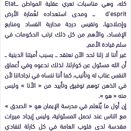
كله، وهي مناسبات تعري عقلية المواطن ــــEtat
d’esprit ــــ ومدى استعداده لعُمارة الأرض
وإصلاحها، وتقيس درجة محاربة الفساد ومنابع
الإفساد، والأهم من كل ذلك ترتب الحكومات في
سلم قيادة الأمم.
غير أننا لا زلنا لحد الآن نعتقد ـــ بسبب أميتنا الدينية ـــ
أن الله مسئول عن كوارثنا، لذلك ندعوه وفي أعماق
النفس عتاب له وتأنيب، كما أننا ننساه في نجاحاتنا لأن
في الذهن توهم توفيق وتأييد من « الأنا » وليس
منه « هو ».
إن أول ما يُتَعلم في مدرسة الإيمان هو « الصدق »
مع الناس عند تحمل المسئولية، وليس إيجاد مبررات
مقدسة لدى قلوب العامة في كل كارثة لتفادي