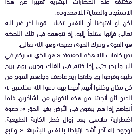
مختلفة عند الحضارات البشرية تعبيرا عن هذا
الاستنجاد والحماية اللامحدودة.
لكن لو افترضنا أن النفس تخيلت قويا آخر غير الله
تعالى فإنها ستلجأ إليه، إذ تتوهمه في تلك اللحظة
هو القوي، وتترك القوي حقيقة وهو الله تعالى.
تقرر كلمات الله هذه الحقيقة: « هو الذي يسيركم في
البر والبحر حتى إذا كنتم في الفلك وجرين بهم بريح
طيبة وفرحوا بها جاءتها ريح عاصف وجاءهم الموج من
كل مكان وظنوا أنهم أحيط بهم دعوا الله مخلصين له
الدين لئن أنجيتنا من هذه لنكونن من الشاكرين. فلما
أنجاهم إذا هم يبغون في الأرض بغير الحق »؛ دعوة
اضطرارية تتلاشى بعد زوال خطر الكارثة الطبيعية،
لوجود إله آخر أشد ارتباطا بالنفس البشرية: « واتبع