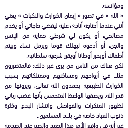
ومؤانسة.
« الله » في تصور « إيمان الكوارث والنكبات » يعني
أنني عندما أحتاجه أنادي عليه ليقضي حاجاتي أو يخدم
مصالحي، أو يكون لي شرطي حماية من الإنس
والجن، أو أدعوه ليهلك قوما ويرمل نساء وييتم
أطفالا، أويحرر أوطانا أويقرر شرعية سلطانية.
لكن هناك من الناس من يرى غير ذلك؛ فالمتضررون
مثلا في أرواحهم ومساكنهم وممتلكاتهم بسبب
الكوارث الطبيعية يحمدون الله تعالى، ويرونها من
قدر الله. ويصفها الواعظ المتحمس بأنها غضب رباني
لظهور المنكرات والفواحش وانتشار البدع وكثرة
ذنوب العباد خاصة في بلاد المسلمين..
غير أنه في واقع الأمر هذا الحمد والصبر عند الصدمة