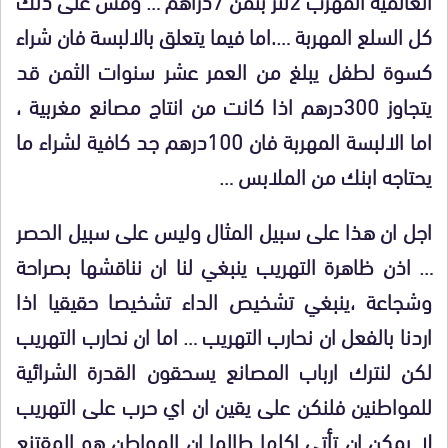
كل السلع المهربة ….اما فيما يتعلق بالالبسة فان شراء
كسوة لطفل يبلغ من العمر عشر سنوات الثمن قد
يتجاوز 300درهم اذا كانت من انتاج مصانع مغربية ،
اما الالبسة المهربة فان 100درهم جد كافية لشراء ما
يحتاجه ابنك من الملابس …
اجل ان هذا على سبيل المثال وليس على سبيل الحصر
… اذن ظاهرة التهريب ينبغي لنا ان نناقشها بصراحة
وشجاعة ،ينبغي تشخيص الداء تشخيصا حقيقيا اذا
اردنا بالفعل ان نحارب التهريب … اما ان نحارب التهريب
لكن لنترك ارباب المصانع يسحقون القدرة الشرائية
للمواطنين فلنكن على يقين ان اي حرب على التهريب
لا يمكن ان تأتي اكلها طالما ان المواطن هو المقتنع