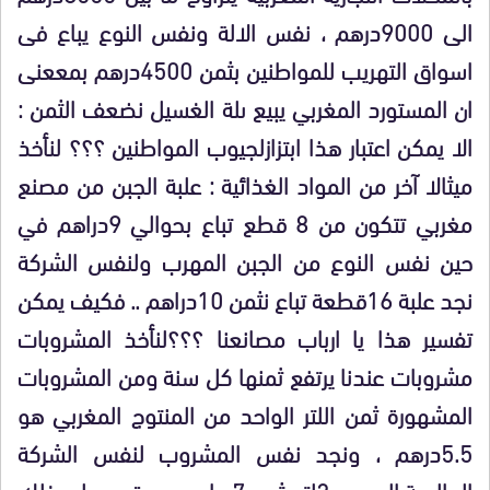
الى 9000درهم ، نفس الالة ونفس النوع يباع فى
اسواق التهريب للمواطنين بثمن 4500درهم بمععنى
ان المستورد المغربي يبيع ىلة الغسيل نضعف الثمن :
الا يمكن اعتبار هذا ابتزازلجيوب المواطنين ؟؟؟ لنأخذ
ميثالا آخر من المواد الغذائية : علبة الجبن من مصنع
مغربي تتكون من 8 قطع تباع بحوالي 9دراهم في
حين نفس النوع من الجبن المهرب ولنفس الشركة
نجد علبة 16قطعة تباع نثمن 10دراهم .. فكيف يمكن
تفسير هذا يا ارباب مصانعنا ؟؟؟لنأخذ المشروبات
مشروبات عندنا يرتفع ثمنها كل سنة ومن المشروبات
المشهورة ثمن اللتر الواحد من المنتوج المغربي هو
5.5درهم ، ونجد نفس المشروب لنفس الشركة
العالمية المهرب 2لتر بثمن 7دراهم … وقس على ذلك