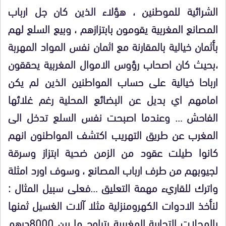
الشرائية للموطنين ، هؤلاء الذين كان جل ارباب
المصانع المغربية يقومون بابتزازهم ، وبيع السلع لهم
بأثمان خيالية بالمقارنة مع اثمان نفس المواد المهربة
،بحيث كان اصحاب رؤوس الاموال المغربية يحققون
ارباحا خيالية على حساب المواطنين الذين لم يكن
امامهم اي بديل عن البضائع المحلية رغم غلائها
الفاحش … وعندما اصبحت نفس السلع تدخل الى
المغرب عن طريق التهريب اكتشف المواطنون انهم
كانوا طيلت عقود من الزمن ضحية ابتزاز وسرقة
لجيوبهم من طرف ارباب المصانع ، وسوف اورد امثلة
واترك للقاريء مهمة التعليق …فعلى سبيل المثال :
لنأخذ الادوات الكهرومنزلية مثلا آلات الغسيل ثمنها
بالمحلات التجارية المغربية يتراوح ما بين 8000درهم