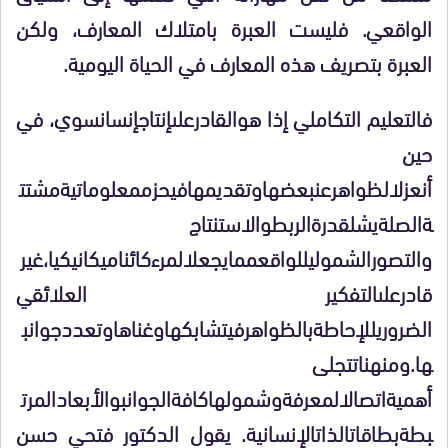
الواقعي. فليست العبرة بامتلاك المعارف، ولكن
العبرة بتصريف هذه المعارف في الحياة اليومية.
فالتعليم
التكاملي إذا هو
القادر
على
إنتاج
إنسان
سوي، في
حين
أن
عزل
الظواهر
عن
بعضها
وتقديمها
في
حزم
معلوماتية
مشتت
ة
الصلة
يشل
قدرة
الربط
والاستنتاج
والتصور
الشمولي
للواقع
مما
يجعل
المرء
كائنا
ميكانيكيا،
غير
قادر
على
التفكير العلائقي
الضروري
للإحاطة
بالظواهر
في
تشابكها
وغناها
وتعدد
جوانب
ها.
ومن
هنا
تتجلى
أهمية
اتصال
المعرفة
وشمولها
كافة
الجوانب
والأبعاد
المرت
بطة
بطاقات
الذات
الإنسانية.
يقول الدكتور فتحي حسن