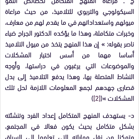
السيكولوجي والتربوي للتلاميذ، من حيث مراعاة
ميولهم واستعداداتهم في ما يقدم لهم من معارف،
وخبرات متكاملة، وهذا ما يؤكده الدكتور الجراح ضياء
ناصر بقوله: » إن هذا المنهج يتخذ من ميول التلاميذ
أساسا مهما من أسس اختيار المشكلات
والموضوعات التي يرغبون في دراستها، وأوجه
النشاط المتصلة بها، وهذا يدفع التلاميذ إلى بدل
قصارى جهدهم لجمع المعلومات اللازمة لحل تلك
المشكلات »(
[2]
)
د- يستهدف المنهج المتكامل إعداد الفرد وتنشئته
بشكل متكامل بحيث يكون فعالا في المجتمع،
متمكنا من نقل مهاراته التي تعلمها إلى
السياق