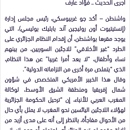
أجرى الحديث .. فؤاد عارف
واشنطن – أكد جو غريبوسكي، رئيس مجلس إدارة
(إنستيتيوت أون روليجين آند بابليك بوليسي)، التي
يوجد مقرها بواشنطن، أن إقدام النظام الجزائري على
الطرد “غير الأخلاقي” للاجئين السوريين، من بينهم
نساء وأطفال، “لا يعد أمرا غريبا” عن هذا النظام،
الذي “يتملص مرة أخرى من التزاماته الدولية”.
وقال هذا الخبير الأمريكي المتخصص في شؤون
شمال إفريقيا ومنطقة الشرق الأوسط، لوكالة
المغرب العربي للأنباء، إن “ترحيل الحكومة الجزائرية
لهؤلاء اللاجئين اليائسين نحو المغرب لا يمثل بأي حال
من الأحوال مفاجأة، بالنظر إلى أنه على مدى أزيد من
ثلاثة عقود لم تبد الجزائر أي اهتمام أو دعم إنساني