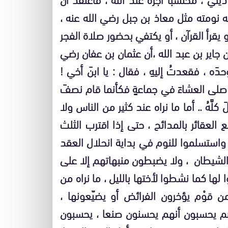
 نومته مثل معاذ بن جبل رضي الله عنه ،
 يقرأ القرآن ، أو يكتفي بحضور صلاة الفجر
اير بن عبد الله ،أن عثمان بن عفان رضي
ه ، فقعدتُ إليهِ ، فقال : يا ابنَ أخي !
من صلى العشاءَ في جماعةٍ فكأنما قام نصفَ
َّهُ .. أما ما نراه عند كثير من الناس ولا
 العقائر بالمدائح ، حتى إذا اقترب الثلث
، واستسلموا للنوم في بداية انحلال العقد
الشيطان ، ولا يضبطون منبهاتهم إلا على
ها كما نشطوا لأختها بالليل ، ما نراه من
 قوْم يؤخرون الفرائض أو يضيّعونها ،
وهم يحسبون أنهم يحسنون صنعا ، يحسبون