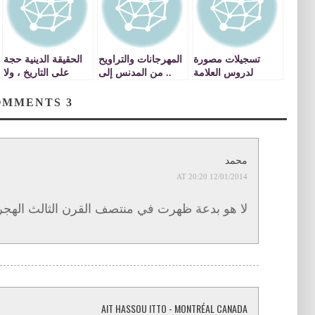
تسجيلات مصورة
المهرجانات والتراويح
الحقيقة الدينية حجة
لدروس العلامة
.. من المدنس إلى
على التاريخ ، ولا
الدكتور مصطفى
المقدس
حجة للتاريخ على
بنحمزة بمسجد الأمة
الدين
COMMENTS
3
بوجدة / تفسير سورة
النجم ـ يتبع ـ video
محمد
12/01/2014 AT 20:20
لا هو بدعة ظهرت في منتصف القرن الثالث الهج
AIT HASSOU ITTO - MONTRÉAL CANADA