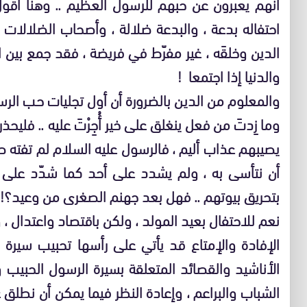
أنهم يعبرون عن حبهم للرسول العظيم .. وهنا أقو
احتفاله بدعة ، والبدعة ضلالة ، وأصحاب الضلالات ف
الدين وخلقَه ، غير مفرّط في فريضة ، فقد جمع بين ال
والدنيا إذا اجتمعا !
والمعلوم من الدين بالضرورة أن أول تجليات حب الرسو
وما زِدتَ من فعل ينغلق على خير أُجِرْتَ عليه .. فليح
يصيبهم عذاب أليم ، فالرسول عليه السلام لم تفته صلا
أن نتأسى به ، ولم يشدد على أحد كما شدّد على 
بتحريق بيوتهم .. فهل بعد جهنم الصغرى من وعيد؟!
نعم للاحتفال بعيد المولد ، ولكن باقتصاد واعتدال ،
الإفادة والإمتاع قد يأتي على رأسها تحبيب سيرة ا
الأناشيد والقصائد المتعلقة بسيرة الرسول الحبيب
الشباب والبراعم ، وإعادة النظر فيما يمكن أن نطلق