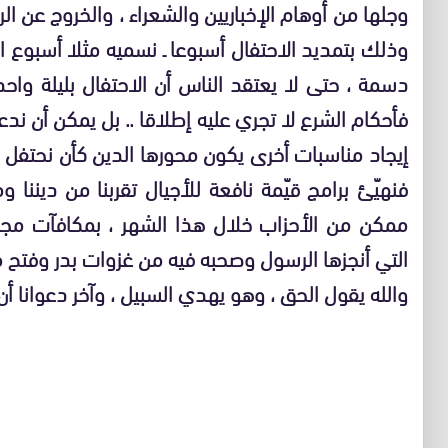
وجلها من أوهام الإخباريين والشعراء ، والخروج عن ال
وذلك بتمديد الاحتفال أسبوعا ـ نسميه مثلا أسبوع الر
دسمة ، حتى لا يعتقد الناس أن الاحتفال بليلة و
فأحكام الشرع لا تجري عليه إطلاقا .. بل يمكن أن ند
إيجاد مناسبات أخرى يكون محورها الدين كأن نحتفل مث
فنهيّئ برامج قيّمة نافعة للأجيال تقربنا من دينن
ممكن من الأحزاب خلال هذا الشهر ، بمكافآت مجزي
التي أنجزها الرسول وصحبه فيه من غزوات بدر وفتح م
والله يقول الحق ، وهو يهدي السبيل ، وآخر دعوانا أن 