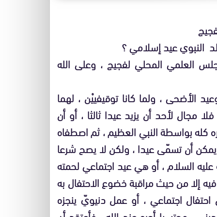
فجيج
ولد النبوي عيد إسلامي ؟
لس العلمي المحلي لفجيج ، وعلى الله
يد الأضحى ، ولما كانا توقيفييْن ، لهما
ا مجال لأحد أن يزيد عيدا ثالثا ، أو أن
ره كله بواسطة النبي العظيم ، ثم اصطفاه
يمكن أن تسمّى عيدا ، ولكن لا يصح شرعا
عليه السلام ، أو هي عيد اجتماعي لحمته
يه إلا من حيث مراقبة خضوع الاحتفال به
تفال اجتماعي ، أو عمل دنيويّ ينجزه
يني ، محتسبا أجره عند الله ، فأعتقد أن