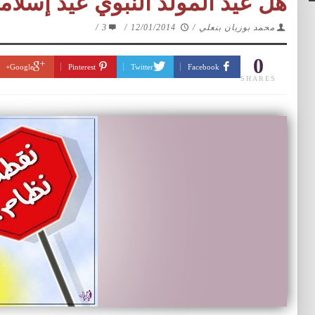
هل عيد المولد النبوي عيد إسلام
محمد بوزيان بنعلي
/
12/01/2014
/
3
/
0
Google+
Pinterest
Twitter
Facebook
SHARES