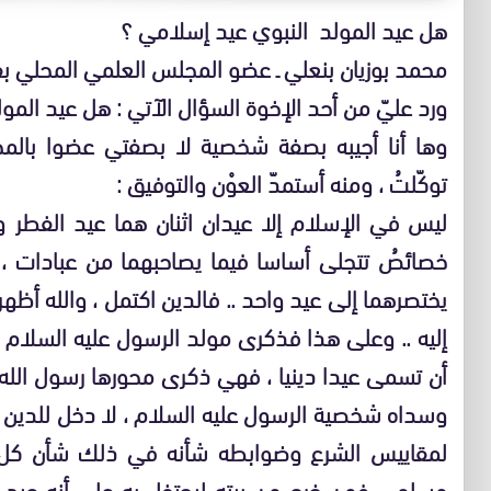
هل عيد المولد النبوي عيد إسلامي ؟
محمد بوزيان بنعلي ـ عضو المجلس العلمي المحلي ب
ورد عليّ من أحد الإخوة السؤال الآتي : هل عيد الم
وها أنا أجيبه بصفة شخصية لا بصفتي عضوا بالمج
توكّلتُ ، ومنه أستمدّ العوْن والتوفيق :
ليس في الإسلام إلا عيدان اثنان هما عيد الفطر وع
خصائصُ تتجلى أساسا فيما يصاحبهما من عبادات ، فل
يختصرهما إلى عيد واحد .. فالدين اكتمل ، والله أظه
إليه .. وعلى هذا فذكرى مولد الرسول عليه السلام 
أن تسمى عيدا دينيا ، فهي ذكرى محورها رسول الله 
وسداه شخصية الرسول عليه السلام ، لا دخل للدين ف
لمقاييس الشرع وضوابطه شأنه في ذلك شأن كل اح
مسلم .. فمن خرج من بيته ليحتفل به على أنه عيد د