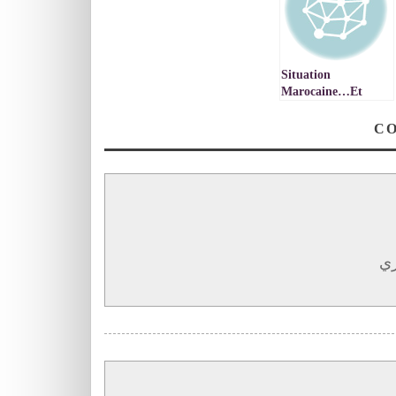
Situation
Marocaine…Et
Finance Islamique
ري