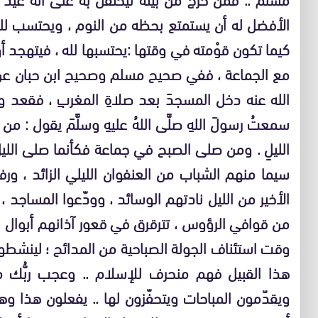
الأفضل له أن يستمتع بحظه من النوم ، ويحتسب لله
كيما تكون قوْمته في وقتها :يحتسبها لله ، فيتهجد أو
مع الجماعة ، ففي صحيح مسلم وصحيح ابن حبان عن ج
الله عنه دخل المسجدَ بعد صلاةِ المغربِ ، فقعد وحدَ
سمعتُ رسولَ اللهِ صلَّى اللهُ عليهِ وسلَّمَ يقول : 
الليلِ . ومن صلى الصبح في جماعة فكأنما صلى الليلَ كل
سيما منهم الشباب من العنفوان الليلي الزائد ، ورفع
الأخير من الليل نادتهم الوسائد ، وودّعوا المساجد 
من قوافي الرؤوس ، تترقرق في قعور آذانهم أبوال 
وقت استئناف الجولة الصباحية من المدائح ؛ لينشطوا ل
هذا القبيل فهم منحرف للإسلام .. وعجب ربُّك من
ويقدّمون المباحات ويتحفّزون لها .. يفعلون هذا 