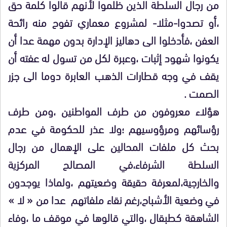
من رجال السلطة الذين ظلموا لأنهم قالوا كلمة حق
،أو تصدوا-مثلا- لمشروع معماري تفوح منه رائحة
العفن ،فأدخلوا الى دهاليز الإدارة بدون مهمة عدا أن
يكونوا شهود إثبات ،وعبرة لكل من تسول له عفته أن
يقف في وجه قطارات الذهب العابرة دوما الى جزر
الصمت .
هؤلاء معروفون من طرف المواطنين ،ومن طرف
رؤسائهم ومرؤوسيهم ؛ولا عذر للحكومة في عدم
بحث كل ملفات المحالين على الإهمال من رجال
السلطة الشرفاء،في المصالح المركزية
والخارجية،لمعرفة حقيقة وضعيتهم ،ولماذا يوجدون
في وضعية الأشباح،رغم نقاء ملفاتهم عدا من « لا »
الشاهقة كطبقال ،والتي قالوها في موقف ما ،وفاء