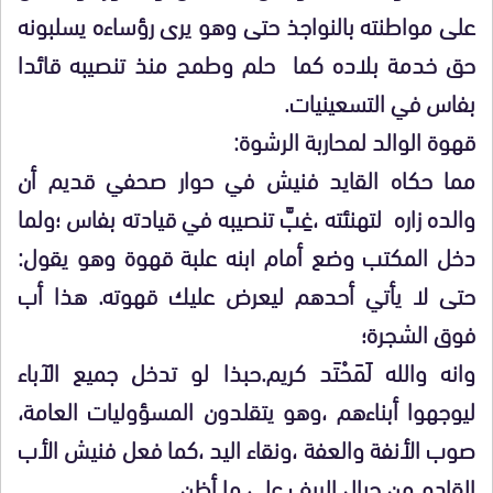
على مواطنته بالنواجذ حتى وهو يرى رؤساءه يسلبونه
حق خدمة بلاده كما حلم وطمح منذ تنصيبه قائدا
بفاس في التسعينيات.
قهوة الوالد لمحاربة الرشوة:
مما حكاه القايد فنيش في حوار صحفي قديم أن
والده زاره لتهنئته ،غِبَّ تنصيبه في قيادته بفاس ؛ولما
دخل المكتب وضع أمام ابنه علبة قهوة وهو يقول:
حتى لا يأتي أحدهم ليعرض عليك قهوته. هذا أب
فوق الشجرة؛
وانه والله لَمَحْتَد كريم.حبذا لو تدخل جميع الآباء
ليوجهوا أبناءهم ،وهو يتقلدون المسؤوليات العامة،
صوب الأنفة والعفة ،ونقاء اليد ،كما فعل فنيش الأب
القادم من جبال الريف على ما أظن.