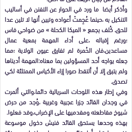
وأذكر أيضا ما ورد في الحوار عن التفنن في أساليب
التنكيل به ،حينما عُجِمتْ أعواده وتبين أنها لا تلين عدا
للحق. كُلف بجمع « الميكا الكحلة » من ضواحي فاس
؛ورغم إقباله ،على أداء المهمة بمعية عمال
مساعدين،فان الحُمرة لم تفارق عيون الولاية ؛مما
جعله يواجه أحد المسؤولين بما معناه:المهمة أديناها
ولم يتبق إلا أن ألتقط صورا إزاء الأكياس الممتلئة لكي
تصدق.
وفي إطار هذه اللوحات السريالية دائما،والتي أثمرت
في وجدان القائد جزرا عجيبة وغريبة ،وُجد من حرض
شيوخ مقاطعته ومقدميها على الإضراب،وقد فعلوا.
بهذه وحدها يستحق القائد فنيش دخول موسوعة