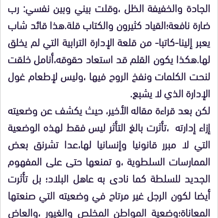
الجادة والخفيفة الظل ،وقلت بيني وبين نفسي: رب
ضارة نافعة؛القياد كثيرون والكتاب قلة.هذا قائد شاب
يعبر إلينا-كاتبا- من قلعة الإدارة الترابية التي لم يخلق
لها.هكذا يكون القلم قد استعاد حقوقه،أنامل خلقت
لنحت الكلمات ونفخ الروح فيها ،وليس لإطعام غول
الإدارة الذي لا يشبع.
لكن بعد قراءة مقاله الأخير، حيث يكشف عن وضعيته
إزاء إدارته ،تأثرت بالغ التأثر ليس فقط لهذه الوضعية
التي لا مبرر قانونيا وإنسانيا لها،عدا تشرنق بعض
الممارسات السلطوية ،و تمنعها حتى على المفهوم
الجديد للسلطة كما نادى به عاهل البلاد؛ بل تأثرت
أيضا لكون الرجل غير مرتاح في وضعيته التي صنعتها
المعاناة؛وضعية المواطن المخلص والغيور ،والعاض