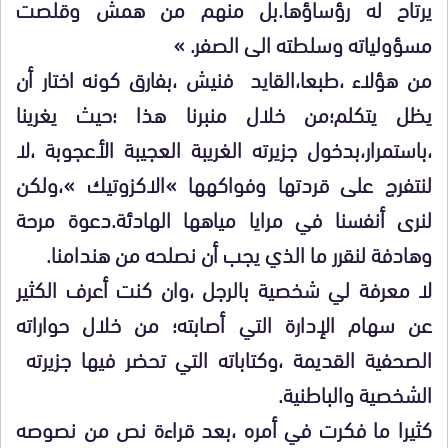
يرتاح له رؤساؤها.بل منهم من همش وقلصت
مسؤولياته وسلطته الى الصفر. »
من هؤلاء ،طبعا،القايد فنيش ،بفارق كونه اختار أن
يظل يتكلم؛من خلال منبرنا هذا ؛حيث يغرينا
،باستمرار،بدخول جزيرته الغريبة العجيبة الأعجوبة ،لا
لنتفرج على قردتها وفواكهها »الاكزوتيك »،ولكن
لنرى أنفسنا في مرايا مياهها الهادئة.دعوة مرحة
وهادفة لنقرر ما الذي يجب أن نصلحه من هندامنا.
لا معرفة لي شخصية بالرجل ،وان كنت أعرف الكثير
عن سهام الإدارة التي أصابته؛ من خلال حواراته
الصحفية القديمة ،وكتاباته التي تحضر فيها جزيرته
الشخصية والباطنية.
كثيرا ما فكرت في أمره ،بعد قراءة نص من نصوصه