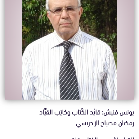
يونس فنيش: قايْد الكُتاب وكاتِب القيَّاد
رمضان مصباح الإدريسي