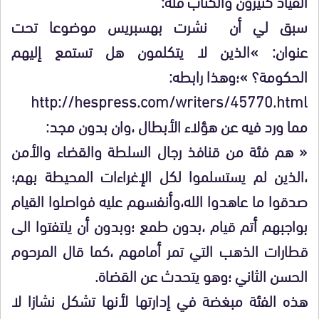
القياد كثيرون والكتاب قلة:
سبق لي أن نشرت بهسبريس موضوعا تحت
عنوان: »الذين لا يتكلمون هل تستمع إليهم
الحكومة؟ »؛وهذا رابطه:
http://hespress.com/writers/45770.html
مما ورد فيه عن هؤلاء الأبطال ،وان بدون مجد:
« هم فئة من قنافذ رجال السلطة والقضاء والأمن
،الذين لم يستسلموا لكل الإغراءات المحيطة بهم؛
صدقوا ما عاهدوا الله،وأنفسهم عليه فواصلوا القيام
بواجبهم أتم قيام ،بدون طمع ؛وبدون أن يلتفتوا الى
قطارات الذهب التي تمر أمامهم ،كما قال المرحوم
الحسن الثاني ؛وهو يتحدث عن القضاة.
هذه الفئة مبغضة في إدارتها لأنها تشكل نشازا لا