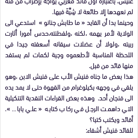
غنيس، باعتباره أول قائد مغربي يواجه بإضراب من فئة
لم نعهدها إلا طائعة لا شِيَّةَ فيها.
وحينما بدا أن القايد « ما طابش جنانو » استدعي الى
الولاية لأمر يهمه ،لكنه ،ولفطنته،حدس أمورا أثارت
ريبته ،ولولا أن عضلات سيقانه أسعفته جيدا في
اللحظة المناسبة لأطعموه وجبة لكمات لم يستفد
منها قائد من قبل.
هذا بعض ما جناه فنيش الأب على فنيش الابن ،وهو
يلقي في وجهه بكيلوغرام من القهوة حتى لا يمد يده
الى فنجان أحد. وهذه بعض القراءات النقدية التنكيلية
التي داهمت الرجل في ركاب كتابه « علي بابا… ».
أقائد ويكتب كتبا؟
للقائد فنيش أشقاء: