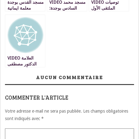
VIDEO توصيات
VIDEO مسجد محمد
مسجد القدس بوجدة
الملتقى الأول
السادس بوجدة:
معلمة ايمانية
لخريجي معهد البعث
عندما تتداخل
وعمرانية متميزة
VIDEO
الجمالية المعمارية
الإسلامي للعلوم
الشرعي بوجدة
بالنفحات الايمانية
VIDEO العلامة
الدكتور مصطفى
بنحمزة : ألمسجد دار
امن وامان و ضمان
AUCUN COMMENTAIRE
لتربية الانسان
واعتداله
COMMENTER L'ARTICLE
Votre adresse e-mail ne sera pas publiée.
Les champs obligatoires
sont indiqués avec
*