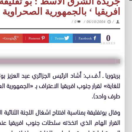
جريدة الشرق الاسط : بو تفليق
افريقيا ‘ بالجمهورية الصحراوية ‘
/
0
/
06/10/2004
/
0
Google+
Pinterest
Twitter
Facebook
SHARES
بريتوريا ـ أ.ف.ب: أشاد الرئيس الجزائري عبد العزيز ب
للغاية» لقرار جنوب افريقيا الاعتراف بـ «الجمهورية ا
طرف واحد).
وقال بوتفليقة بمناسبة افتتاح اشغال اللجنة الثنائية ال
القرار الهام الذي اتخذته سلطات جنوب افريقيا عند