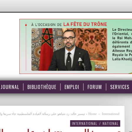
JOURNAL
BIBLIOTHÈQUE
EMPLOI
FORUM
SERVICES
International
»
Home
»
تيسير خالد: رد نتنياهو على رسالة القيادة الفلسطينية جاء سريعا ول
INTERNATIONAL
/
NATIONAL