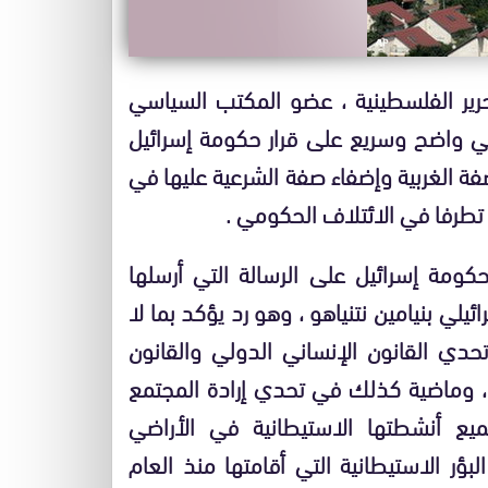
تحرير الفلسطينية ، عضو المكتب السياسي
ني واضح وسريع على قرار حكومة إسرائيل
فة الغربية وإضفاء صفة الشرعية عليها في
طرفا في الائتلاف الحكومي .
لحكومة إسرائيل على الرسالة التي أرسلها
لي بنيامين نتنياهو ، وهو رد يؤكد بما لا
دي القانون الإنساني الدولي والقانون
ب ، وماضية كذلك في تحدي إرادة المجتمع
ع أنشطتها الاستيطانية في الأراضي
ن 1967 وتفكيك جميع البؤر الاستيطانية التي أقامتها منذ العام