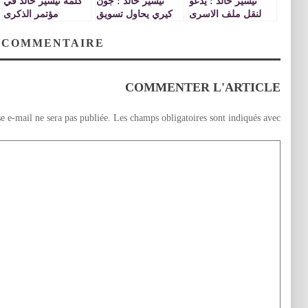
تيسير خالد : يدعو
تيسير خالد : جون
كلمة تيسير خالد في
لنقل ملف الاسرى
كيري يحاول تسويق
مؤتمر الذكرى
المضربين عن
» اتفاق إطار »
العاشرة لفتوى
الطعام الى مجلس
غامض وغير بناء في
محكمة العدل الدولية
 COMMENTAIRE
الأمن
جولته الجديدة
COMMENTER L'ARTICLE
e e-mail ne sera pas publiée.
Les champs obligatoires sont indiqués avec