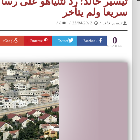
تيسير خالد: رد نتنياهو على رسال
سريعا ولم يتأخر
تيسير خالد
/
25/04/2012
/
0
/
0
Google+
Pinterest
Twitter
Facebook
SHARES