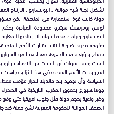
الدبلوماسية المغربية، سؤال يكتسب أهمية أقوي م
تشكيل لجنة شبه موالية لـ البوليساريو . الارتياح الم
دولة كانت قوة استعمارية في المنطقة، لكن مسؤو
لويس رودريغيث سبتيرو محدودة المبادرة بحكم أن
البوليساريو وبرلمان هذه الدولة التي يناديها المغارب
حكومة مدريد ضرورة التقيد بقرارات الأمم المتحدة،
سماع ورؤية نصف الحقيقة فقط. هذا هو السيناريو 
أعلنت ومنذ سنوات أنها اتخذت قرار الاعتراف بالبوليس
لمجهودات الأمم المتحدة في هذا النزاع. تجاهلت دب
السياسة وأن تجميد بلد مانديلا للقرار مؤقت فقط،
جوهانسبورغ بحقوق المغرب التاريخية في الصحراء ن
وغير واعية بحجم دولة مثل جنوب افريقيا حتي وقع م
الصحف الموالية للحكومة المغربية تشن حملة ضد جنوب 