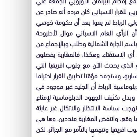
ع إقدام البرلمان الأوروبي الجمعة علي
غربي للقرار الاسباني كان مرده أنه صادر عن
لي الرباط لم يعوا بعد أن حكومة خوسي
 الرأي العام الاسباني موال لأطروحة
ة باسم الجارة الشمالية وطلب وبالإجماع من
 أي الاستفتاء. وهكذا، فالمغاربة يفضلون
الذي يحدث الآن مع جنوب افريقيا التي
اريو، وستجمد مؤقتا تطبيق القرار احتراما
لوماسية الرباط أن الجليد غير موجود في
 وبدل تكثيف الجهود الدبلوماسية لإقناع
هجت سياسة الانتظار والاتكال غير عابئة
ا وقع، وانتفض المغاربة منددين. وها هي
افريقيا وتتهمها بالتآمر مع الجزائر، لكن