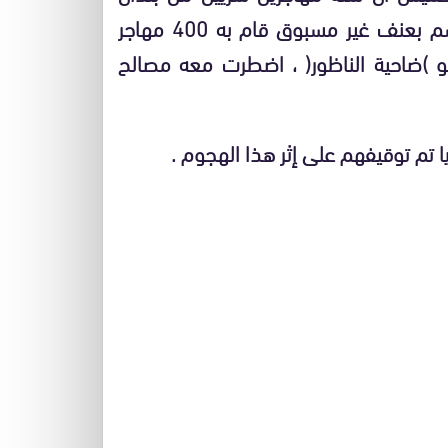
جنوب الصحراء قتلوا الليلة الماضية خلال هجوم اتسم بعنف غير مسبوق قام به 400 مهاجر
 )ضاحية الناظور( ، اضطرت معه مصالح