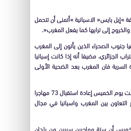
 »إيل بايس« الاسبانية »أتمنى أن تتحمل
والخروج إلى ترابها كما يفعل المغرب«.
يا جنوب الصحراء الذين يأتون إلى المغرب
اب الجزائري، مضيفا أنه إذا كانت إسبانيا
ة السرية فان المغرب يعد الضحية الأولى
وأعلن مصدر بوزارة الداخلية أن السلطات المغربية قبلت يوم الخميس إعادة استقبال 73 مهاجرا
ر التعاون بين المغرب واسبانيا في مجال
الخميس أن ستة مهاجرين سريين من بلدان