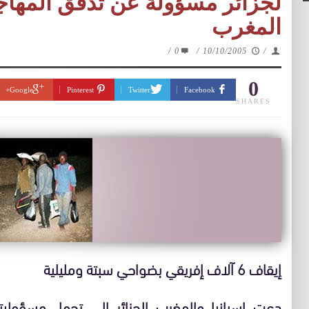
لجزائر مسؤولة عن تدفق المهاج
المغرب
/
0
/
10/10/2005
/
0
Google+
Pinterest
Twitter
Facebook
SHARES
إيقاف 6 آلاف إفريقي بضواحي سبتة ومليلية
دعت إسبانيا والمغرب الجزائر إلى تحمل مسؤوليته