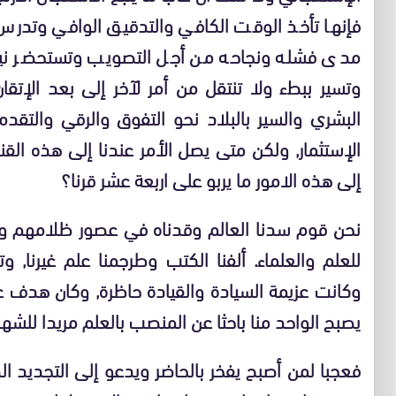
فإنها تأخذ الوقت الكافي والتدقيق الوافي وتدرس ا
مدى فشله ونجاحه من أجل التصويب وتستحضر نية 
وتسير ببطء ولا تنتقل من أمر لآخر إلى بعد الإتق
البشري والسير بالبلاد نحو التفوق والرقي والتقد
الإستثمار, ولكن متى يصل الأمر عندنا إلى هذه الق
إلى هذه الامور ما يربو على اربعة عشر قرنا؟
نحن قوم سدنا العالم وقدناه في عصور ظلامهم وجهل
للعلم والعلماء. ألفنا الكتب وطرجمنا علم غيرنا, و
وكانت عزيمة السيادة والقيادة حاظرة, وكان هدف علم
يصبح الواحد منا باحثا عن المنصب بالعلم مريدا للشهرة
فعجبا لمن أصبح يفخر بالحاضر ويدعو إلى التجديد ا