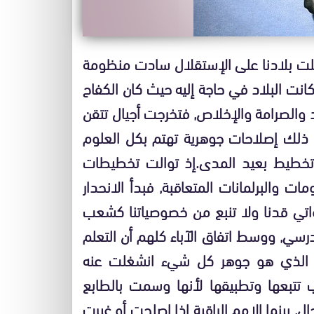
صلت بلادنا على الإستقلال سادت منظومة
انت البلاد في حاجة إليه حيث كان الكفاح
 والصرامة والإخلاص, فتخرجت أجيال تتقن
ب ذلك إصلاحات جوهرية تهتم بكل العلوم
خطيط بعيد المدى.إذ توالت تخطيطات
 والبرلمانات المتعاقبة, فبدأ الانحدار
تواتي قدنا ولا تنبع من خصوصياتنا كشعب
درسي, ووسط اتفاق الآباء كلهم أن التعلم
م الذي هو جوهر كل شيء انشغلت عنه
تتبعها وتطبيقها لأنها وسمت بالطابع
ل. بينما الامم الراقية إذا اصلحت أو غيرت