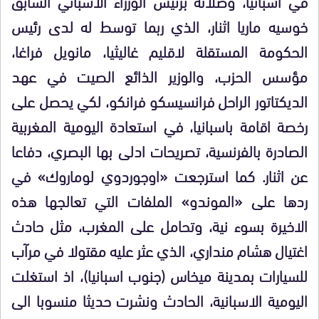
في اسبانيا، وصلاته برئيس الوزراء الاسباني السابق
خوسيه ماريا اثنار، الذي ربما توسط له لدى رئيس
الحكومة المستقلة لاقليم غاليثيا، مانويل فراغا،
مؤسس الحزب، والوزير الذائع الصيت في عهد
الديكتاتور الراحل فرانسيسكو فرانكو، لكي يحصل على
رخصة اقامة باسبانيا، في استعادة اليومية المغربية
الصادرة بالفرنسية، تصريحات ادلى بها البصري، دفاعا
عن اثنار. كما استرجعت «اوجوردوي لوماروك» في
ردها على «الموندو» الملفات التي تعالجها هذه
الاخيرة بسوء نية، وتحامل على المغرب، مثل حادث
اغتيال هشام منداري، الذي عثر عليه مقتولا في مرآب
للسيارات بمدينة ميخاس (جنوب اسبانيا)، اذ استغلت
اليومية الاسبانية، الحادث ونشرت حديثا منسوبا الى