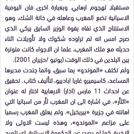
مستقبلا لهجوم ارهابي. وبعبارة اخرى فان اليومية
الاسبانية تضع المغرب وعاهله في خانة الشك، وهو
الاستنتاج الذي نفاه بقوة الوزير السابق بيكي الذي
صرح امس انه لم تراوده شكوك ولا تأويلات اثناء
حديثه مع ملك المغرب، علما ان الاجواء كانت متوترة
بين البلدين في ذلك الوقت (يونيو /حزيران 2001).
ولم تكتف «الموندو» بما سبق، وانما جندت مديرها
المساعد، كاسيميرو غاريا ابادييو، لتأليف كتاب ـ تحقيق
عن احداث 11 مارس (اذار) الارهابية اختار له عنوان
«الثأر»، في اشارة الى ان المغرب ثأر من اسبانيا التي
اهانته في جزيرة «بيريخيل». ولم يعلق المغرب رسميا
على مزاعم «الموندو»، وهذه ليست الاولى ولا
الاخيرة، كما لم يصدر عن الحكومة الاسبانية، اي تلميح