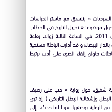
 السرديات » بتنسيق مع ماستر الدراسات
ه حول موضوع: « تخييل التاريخ في الخطاب
السردي الروائي المغربي »، يوم الجمعة 13 ماي 2011، في الساعة الثالثة زوالا، بقاعة
الدار البيضاء؛ و قد أدارت الباحثة مستحية
حثات حاولن إلقاء الضوء على أدب يرتبط
ادية شفيق، حول رواية « حب على رصيف
البطل وإشكالية البطل التاريخي )، إذ ترى
ال من الرواية بوصفها سردا لما حدث، إلى