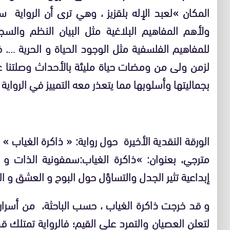
المكان »لعبد الإله بلقزيز ، وهي ترى أن الرواية سي
ولأهم المفاهيم البلاغية مثل البيان النظم والسجع
للمفاهيم الفلسفية مثل الوجود الحياة و الحرية …. 
لزمن ولى من ومضات حياة مليئة بالأحداث وصلتنا عب
بجماليتها وأسلوبها مما يتعذر معه التمييز في الرواية ب
الورقة النقدية الأخيرة حول رواية: « ذاكرة الغياب »
مترجي، بعنوان: »ذاكرة الغياب:سمفونية الذات و ا
إبداعية تثير الجدل والتساؤل حول البوح و العشق و ال
و قد خرجت ذاكرة الغياب ، حسب الباحثة، من أسرار 
لتعلن العصيان والتمرد على القيم؛ فالرواية تمتلك ق