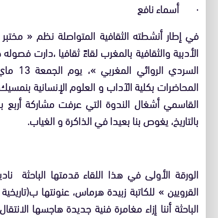
· أسماء نافع
في إطار أنشطته الثقافية المتواصلة نظم « مختبر
الأدبية والثقافية بالمغرب لقاءً ثقافيا ،دارت فصول
المحاضرات بكلية الآداب و العلوم الإنسانية بنمسيك ب
القاسمي أشغال الندوة التي عرفت مشاركة أربع با
بالتاريخ، يغوص بنا بعيدا في الذاكرة و الغياب.
الورقة الأولى في هذا اللقاء قدمتها الباحثة ن
القرويين » للكاتبة زبيدة هرماس، عنونتها ب(تاريخية 
الباحثة أننا إزاء مغامرة فنية جديدة هاجسها الانتق