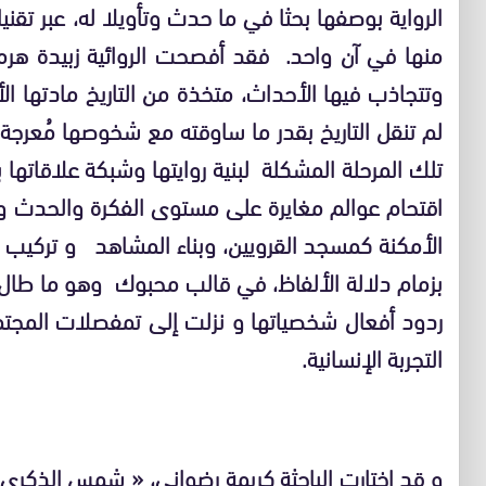
الرواية بوصفها بحثا في ما حدث وتأويلا له، عبر تقنيا
منها في آن واحد. فقد أفصحت الروائية زبيدة هرما
وتتجاذب فيها الأحداث، متخذة من التاريخ مادتها 
لم تنقل التاريخ بقدر ما ساوقته مع شخوصها مُعرجة
تلك المرحلة المشكلة لبنية روايتها وشبكة علاقاتها
اقتحام عوالم مغايرة على مستوى الفكرة والحدث و
الأمكنة كمسجد القرويين، وبناء المشاهد و تركيب 
بزمام دلالة الألفاظ، في قالب محبوك وهو ما طال
ردود أفعال شخصياتها و نزلت إلى تمفصلات المجتمع
التجربة الإنسانية.
و قد اختارت الباحثة كريمة رضواني، « شمس الذكرى 