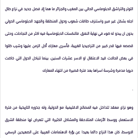
التوتر والتراشق الدبلوماسي الحالي بين المغرب والجزائر ما هما إلا فصل جديد في نزاع طال
اجله بشكل غير مبرر واستنزف طاقات شعوب ودول المنطقة والجهد الدبلوماسي الدولي
بدون ان يبدو له ضوء في نهاية النفق، فالنكسات الدبلوماسية فيه اكثر من النجاحات، وحتى
قصصه فيها قدر كبير من التراجيديا الغريبة، فأسرى معارك أكل الزمن عليها وشرب ظلوا
في بعض الحالات قيد الاعتقال او الاسر عشرات السنين، بينما تتبادل الدول التي خاضت
حروبا مدمرة وشرسة اسراها بعد فترة قصيرة من انتهاء المعارك
.
وهو نزاع معقد تتداخل فيه المصالح الاقليمية مع الدولية، وله جذوره التاريخية من فترة
الاستعمار، ووسط الأزمات المتلاحقة والمشاكل الكثيرة التي تتعرض لها منطقة الشرق
الاوسط، كان هذا النزاع دائما بعيدا عن بؤرة الاهتمامات العربية على الصعيدين الرسمي