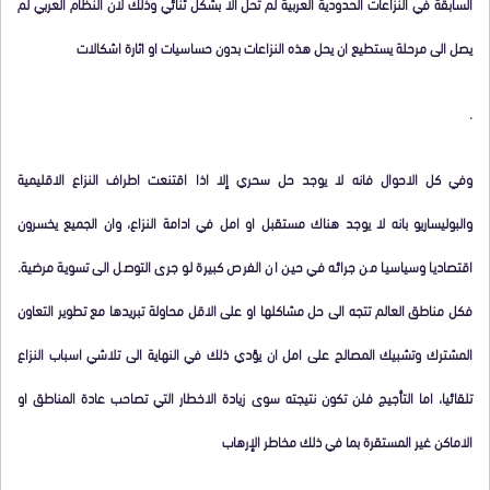
السابقة في النزاعات الحدودية العربية لم تحل الا بشكل ثنائي وذلك لان النظام العربي لم
يصل الى مرحلة يستطيع ان يحل هذه النزاعات بدون حساسيات او اثارة اشكالات
.
وفي كل الاحوال فانه لا يوجد حل سحري إلا اذا اقتنعت اطراف النزاع الاقليمية
والبوليساريو بانه لا يوجد هناك مستقبل او امل في ادامة النزاع، وان الجميع يخسرون
اقتصاديا وسياسيا من جرائه في حين ان الفرص كبيرة لو جرى التوصل الى تسوية مرضية.
فكل مناطق العالم تتجه الى حل مشاكلها او على الاقل محاولة تبريدها مع تطوير التعاون
المشترك وتشبيك المصالح على امل ان يؤدي ذلك في النهاية الى تلاشي اسباب النزاع
تلقائيا، اما التأجيج فلن تكون نتيجته سوى زيادة الاخطار التي تصاحب عادة المناطق او
الاماكن غير المستقرة بما في ذلك مخاطر الإرهاب