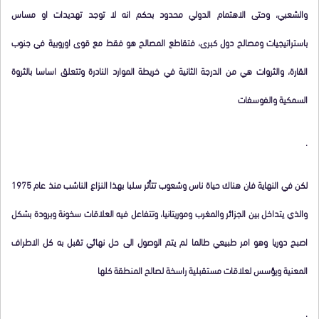
والشعبي، وحتى الاهتمام الدولي محدود بحكم انه لا توجد تهديدات او مساس
باستراتيجيات ومصالح دول كبرى، فتقاطع المصالح هو فقط مع قوى اوروبية في جنوب
القارة، والثروات هي من الدرجة الثانية في خريطة الموارد النادرة وتتعلق اساسا بالثروة
السمكية والفوسفات
.
لكن في النهاية فان هناك حياة ناس وشعوب تتأثر سلبا بهذا النزاع الناشب منذ عام 1975
والذي يتداخل بين الجزائر والمغرب وموريتانيا، وتتفاعل فيه العلاقات سخونة وبرودة بشكل
اصبح دوريا وهو امر طبيعي طالما لم يتم الوصول الى حل نهائي تقبل به كل الاطراف
المعنية ويؤسس لعلاقات مستقبلية راسخة لصالح المنطقة كلها
.