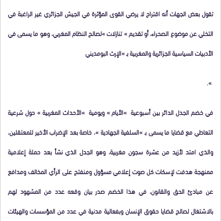
تقول بعض الجهات أنه اقتراح لا يرضي القوى المؤثرة في الجيش الجزائري غير الراغبة في
التخلي عن موضوع الصحراء، أو تقديم » تنازلات »لصالح النظام المغربي، وهو ما يسمى في
الأدبيات السياسية الجزائرية والمغربية بـ »الإرث البومديني
».
في خضم الجدل الدائر بين أسبوعية »الأيام » ويومية »الأحداث المغربية » حول شرعية
التعاطي مع قضايا ما يسمى بـ »السلفية الجهادية »، خاصة بعد الإضراب الأخير للمعتقلين،
والذي امتد لأزيد من عشرة سجون مغربية، وهو الجدل الذي نشأ بعد حملة إعلامية
ممنهجة هدفت لإسكات كل صوت إعلامي مسؤول ومنفتح على الرأي المخالف ومدافع
عن مبادئ الحق والقانون، في هذا الخضم صدر بيان وقعه عدد من المشهود لهم
بالاشتغال لصالح قضايا حقوق الإنسان وبفعالية مدنية في عدد من المؤسسات والهيئات