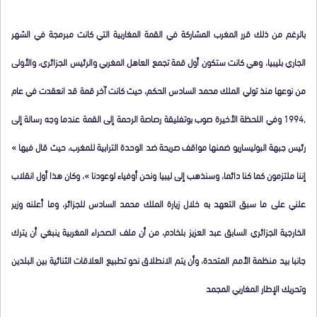
بالرغم من ذلك قرر المغرب المشاركة في القمة المغاربية التي كانت مبرمجة في الشهر
الجاري بليبيا، وهي كانت ستكون أول قمة تجمع العاهل المغربي والرئيس الجزائري، والأولى
من نوعها منذ تولي الملك محمد السادس الحكم، حيث كانت آخر قمة قد انعقدت في عام
,1994 وفي اللحظة الأخيرة صوب بوتفليقة رصاصة الرحمة إلى القمة عندما وجه رسالة إلى
رئيس جبهة البوليساريو ضمنها مواقف صريحة ضد الوحدة الترابية للمغرب، حيث قال فيها »
إننا ملتزمون كما كنا دائما، وسنذهب إلى ليبيا ونحن أوفياء لوعودنا »، وكان هذا أول انقلاب
علني على ما سبق التعهد به خلال زيارة الملك محمد السادس للجزائر، وما أعلنه وزير
الخارجية الجزائري السابق عبد العزيز بلخادم، من أن ملف الصحراء المغربية ينبغي أن يترك
جانبا بيد منظمة الأمم المتحدة، وأن يتم الانطلاق نحو تطبيع العلاقات الثنائية بين البلدين
وتحريك الإطار المغاربي المجمد