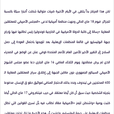
لكن هذا المرتكز بدأ يتلقى في الأيام الأخيرة ضربات متوالية شكلت أخبارا سيئة بالنسبة
للجزائر، فيوم 18 ماي الحالي وجهت منظمة أمريكية تدعى »المجلس الأمريكي للمعتقلين
المغاربة »رسالة إلى كاتبة الدولة الأمركيية في الخارجية كوندوليزا رايس تطالبها فيها بإدراج
جبهة البوليساريو في قائمة المنظمات الإرهابية، بعد تلويحها باحتمال العودة إلى حمل
السلاح إثر التقرير الأخير للأمين العام للأمم المتحدة كوفي عنان عن الوضع في الصحراء
الذي لم يرض مصالحها، ويوم الثلاثاء الماضي 16 ماي الجاري دعا عضو مجلس الشيوخ
الأمريكي السيناتور الجمهوري جون ماكاين الجبهة إلى إطلاق سراح المعتقلين المغاربة الـ
400 المحتجزين في تيندوف، وندد بذلك الاحتجاز المنافي لمواثيق حقو ق الإنسان، مدفوعا
بتجرته الشخصية حيث سبق أن كان أيضا معتقلا في حرب فيتنام.وفي 17 ماي الحالي أيضا
كتبت يومية »واشنطن تايمز »الأمريكية مقالا تطالب فيه بأن تسري القوانين التي تطال
منظمات الإرهابية على جبهة البوليساريو، واعتبرت أن هذه الأخيرة ما تزال تحتجز معتقلين