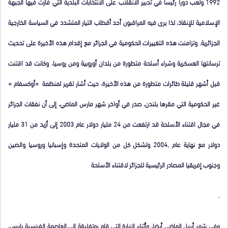
1992 ولعب دورا رئيسا في تدبير الانقلاب على الانتخابات البلدية التي فازت فيها الجبهة
الإسلامية للإنقاذ، لذا يرى فيه المراقبون أحد أقطاب التيار المتشدد في السياسة الخارجية
الجزائرية. وتزامنت هذه التغييرات الحكومية في الجزائر مع إقدام هذه الأخيرة على تحديث
ترسانتها العسكرية وشراء أسلحة متطورة من بلدان أوروبية ومن روسيا، وكانت قد اقتنت
قبل أشهر قليلة طائرات متطورة من هذه الأخيرة، حيث أشار تقرير لمنظمة »أوكسفام »
غير الحكومية التي مقرها بلندن، صدر في أواخر شهر مارس الماضي، إلى أن نفقات الجزائر
في مجال اقتناء الأسلحة قد ارتفعت من 24 مليار دولار عام 2003 إلى أزيد من 31 مليار
دولار مع نهاية عام ,2004 وتشكل كل من الولايات المتحدة وإسبانيا وروسيا والصين
وجنوب إفريقيا المصادر الرئيسية للجزائر لاقتناء الأسلحة
.
وفي شهر أبريل الماضي أيضا، وأثناء الزيارة التي قام بوتفليقة إلى العاصمة الفرنسية باريس،