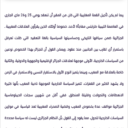
ربما لم يكن تأجيل القمة المغاربية التي كان من المقرر أن تنعقد يومي 25 و26 ماي الجاري
في العاصمة الليبية طرابلس مفاجأة لأحد، خصوصا أولئك الذين يقرأون العلاقات المغربية ـ
الجزائرية ضمن سياقها التاريخي وحساسيتها السياسية بالغة التعقيد التي ظلت تعرقل
باستمرار أي تقارب بين الجانبين منذ عقود. ويمكن القول أن للجزائر بهذا الخصوص نوعين
من السياسات الخارجية، الأولى موجهة لعلاقات الجزائر الإقليمية والجهوية والدولية، والثانية
خاصة بالعلاقة مع المغرب، وبينما يتميز النوع الأول بالاستقرار النسبي والاستمرار في الزمن
ولا يشهد الكثير من القفزات، تتميز السياسة الخارجية الموجهة ناحية المغرب بأنها كثيرة
الانعطافات والتحولات وقليلة المنطق. ففي أقل من شهرين سجلت الديبلوماسية
الجزائرية مواقف عدة بخصوص المغرب وقضية الصحراء المغربية تعد قياسية في موازين
السياسات الخارجية للدول، مما يقود إلى القول بأن النظام الجزائري ليست له سياسة محددة