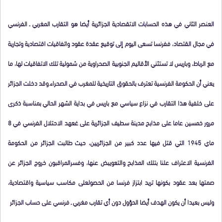
العنصر الثاني في هذه الحسابات الاتقصادية الجزائرية أيضا هو التقارب المغربي ـ الفرنسي
في مجال القتصاد، ففرنسا تسعى اليوم إلى توقيع عقدة عقود واتفاقيات اقتصادية وتجارية
مع الرباط، وباريس لا تستثني الأقاليم الجنوبية الصحراوية من شمولية تلك الاتفاقيات لها، ما
يعني أن الحكومة الفرنسية تعترف بالحقوق التاريخية للمغرب في الصحراء.وقد دخلت الجزائر
على خلفية هذا التقارب في نزاع سياسي مع باريس في بداية الشهر الحالي بمناسبة ذكرى
مرور خمسين عاما على مذابح مدينة سطيف الجزائرية على غعهد الاحتلال الفرنسي في 8
ماي 1945 التي قتل فيها عدد كبير من الجزائريين، حيث طالبت الجزائر من الحكومة
الفرنسية الاعتراف علنا بتلك المذابح والتعويبض عنها، وفسرالمراقبون خروج الجزائر عن
صمتها بعد عقود بكونها تريد ابتزاز فرنسا من الحصولعلى مكاسب سياسية واقتصادية،
وليس بعيدا أن يكون الهدف أيضا الحؤول دون أي تقارب مغربي ـ فرنسي على حساب الجزائر