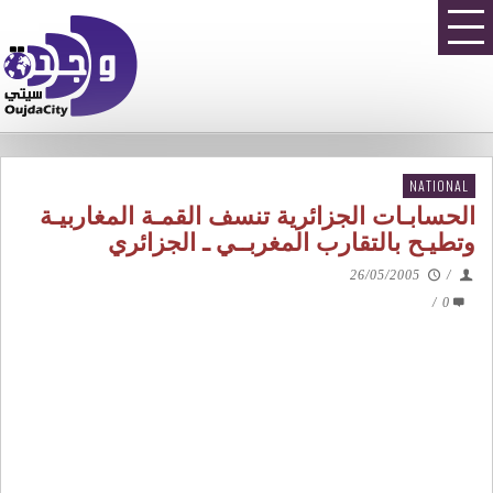
NATIONAL
الحسابـات الجزائرية تنسف القمـة المغاربيـة
وتطيـح بالتقارب المغربــي ـ الجزائري
26/05/2005
/
/
0