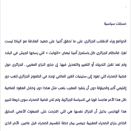
.
حسابات سياسية
الدوافع وراء الانقلاب الجزائري على ما تحقق أخيرا على صعيد العلاقة مع الرباط ليست
لغزا، فالنظام الجزائري ظل باستمرار أمينا لبعض »التوابث » التي رسخها الجيش في البلاد
ولم تعد تقبل التحريك أو التغيير والتعديل فيها. إن جذور النزاع المغربي ـ الجزائري حول
قضية الصحراء التي تعود إلى ستينيات القرن الماضي توجد في الطموح الجزائري للعب دور
إقليمي أكبر والحيلولة دون أن يتفرد المغرب بلعب مثل هكذا دور، وخلال العقود الماضية
ظل هذا الأمر هاجسا قويا في السياسة الجزائرية، ولم تكن قضية الصحراء سوى ذريعة لتبرير
هذا الهاجس، بدليل أن الجزائر نفسها هي التي اقترحت على المبعوث الأممي السابق
الخاص بنزاع الصحراء المغربية جيمس بيكر خطة لتقسيم الصحراء قبل عامين، الأمر الذي