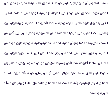
كشف بالملموس أن ما يهم الجزائر ليس هو ما تعلنه حول »الشرعية الأممية »و »حق تقرير
المصير »وإنما الحصول على موقع في الخارطة الإقليمية الجديدة في منطقة المغرب
العربي بعد زوال ظروف الحرب الباردة وبداية تساقط الأطروحة الانفصالية لجبهة البوليساريو،
وبالتالي ثبات المغرب على مرتكزاته المدافعة عن المشروعية وعدم النزول إلى أدنى من
السقف الذي رفعه دائما وهو أن قضية الصحراء »قضية وطنية »، وبداية ظهور موجة من
الاعتراف بحقوق المغرب في الصحراء وتراجع عدد البلدان التي تعترف بجهبة البوليساريو،
ذلك لأن تساقط أطروحة هذا الأخير وانفراط المؤيدين من حوله سوف يؤدي منطقيا إلى
سقوط الركاز الذي تستند عليه الجزائر، بمعنى أن البوليساريو هو مسألة حيوية بالنسبة
لمصالح الجزائر الإقليمية، وأنه ما دامت هذه المصالح قائمة فإن بقاء الجبهة يظل مسألة
ضرورية وحاسمة
.