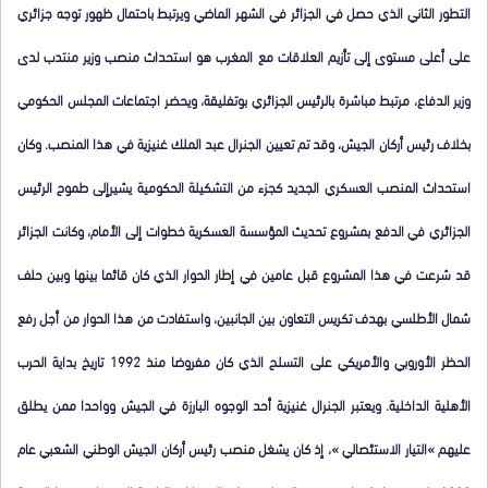
التطور الثاني الذي حصل في الجزائر في الشهر الماضي ويرتبط باحتمال ظهور توجه جزائري
على أعلى مستوى إلى تأزيم العلاقات مع المغرب هو استحداث منصب وزير منتدب لدى
وزير الدفاع، مرتبط مباشرة بالرئيس الجزائري بوتفليقة، ويحضر اجتماعات المجلس الحكومي
بخلاف رئيس أركان الجيش، وقد تم تعيين الجنرال عبد الملك غنيزية في هذا المنصب. وكان
استحداث المنصب العسكري الجديد كجزء من التشكيلة الحكومية يشيرإلى طموح الرئيس
الجزائري في الدفع بمشروع تحديث المؤسسة العسكرية خطوات إلى الأمام، وكانت الجزائر
قد شرعت في هذا المشروع قبل عامين في إطار الحوار الذي كان قائما بينها وبين حلف
شمال الأطلسي بهدف تكريس التعاون بين الجانبين، واستفادت من هذا الحوار من أجل رفع
الحظر الأوروبي والأمريكي على التسلح الذي كان مفروضا منذ 1992 تاريخ بداية الحرب
الأهلية الداخلية. ويعتبر الجنرال غنيزية أحد الوجوه البارزة في الجيش وواحدا ممن يطلق
عليهم »التيار الاستئصالي »، إذ كان يشغل منصب رئيس أركان الجيش الوطني الشعبي عام