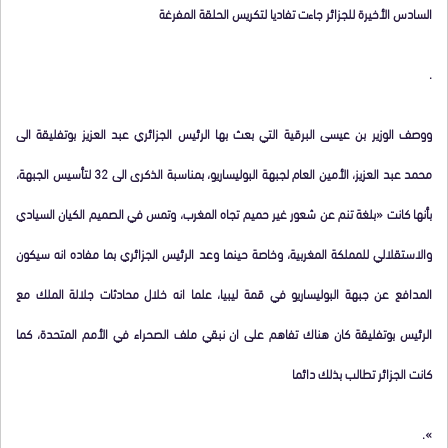
السادس الأخيرة للجزائر جاءت تفاديا لتكريس الحلقة المفرغة
.
ووصف الوزير بن عيسى البرقية التي بعث بها الرئيس الجزائري عبد العزيز بوتفليقة الى
محمد عبد العزيز، الأمين العام لجبهة البوليساريو، بمناسبة الذكرى الى 32 لتأسيس الجبهة،
بأنها كانت «بلغة تنم عن شعور غير حميم تجاه المغرب، وتمس في الصميم الكيان السيادي
والاستقلالي للمملكة المغربية، وخاصة حينما وعد الرئيس الجزائري بما مفاده انه سيكون
المدافع عن جبهة البوليساريو في قمة ليبيا، علما انه خلال محادثات جلالة الملك مع
الرئيس بوتفليقة كان هناك تفاهم على ان نبقي ملف الصحراء في الأمم المتحدة، كما
كانت الجزائر تطالب بذلك دائما
».