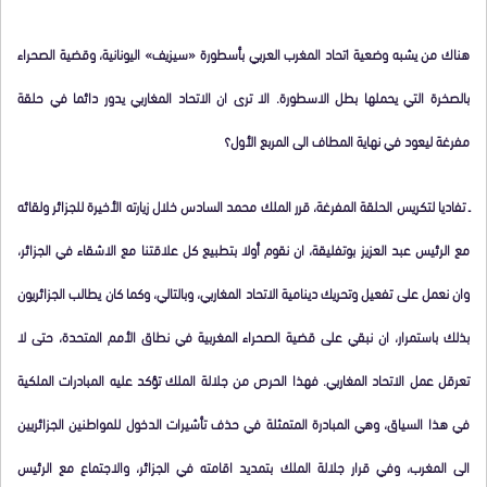
هناك من يشبه وضعية اتحاد المغرب العربي بأسطورة «سيزيف» اليونانية، وقضية الصحراء
بالصخرة التي يحملها بطل الاسطورة. الا ترى ان الاتحاد المغاربي يدور دائما في حلقة
مفرغة ليعود في نهاية المطاف الى المربع الأول؟
ـ تفاديا لتكريس الحلقة المفرغة، قرر الملك محمد السادس خلال زيارته الأخيرة للجزائر ولقائه
مع الرئيس عبد العزيز بوتفليقة، ان نقوم أولا بتطبيع كل علاقتنا مع الاشقاء في الجزائر،
وان نعمل على تفعيل وتحريك دينامية الاتحاد المغاربي، وبالتالي، وكما كان يطالب الجزائريون
بذلك باستمرار، ان نبقي على قضية الصحراء المغربية في نطاق الأمم المتحدة، حتى لا
تعرقل عمل الاتحاد المغاربي. فهذا الحرص من جلالة الملك تؤكد عليه المبادرات الملكية
في هذا السياق، وهي المبادرة المتمثلة في حذف تأشيرات الدخول للمواطنين الجزائريين
الى المغرب، وفي قرار جلالة الملك بتمديد اقامته في الجزائر، والاجتماع مع الرئيس