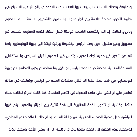
بوتفليقة، وكذلك الاشارات التي بعث بها المغرب لحث الاخوة في الجزائر على الاسراع في
تطبيع الأمور، واقامة علاقة بين الجار والجار، والشقيق والشقيق، علاقة تتسم بالوضوح
وبالروح البناءة. إلا اننا، وللأسف الشديد، فوجئنا قبيل انعقاد القمة المغاربية بتصعيد غير
مسبوق وغير مقبول، حين بعث الرئيس بوتفليقة ببرقية تهنئة الى جبهة البوليساريو، بلغة
تنم عن شعور غير حميم تجاه المغرب، وتمس في الصميم الكيان السيادي والاستقلالي
للمملكة المغربية، وخاصة حينما وعد الرئيس الجزائري بما مفاده ان يكون المدافع عن جبهة
البوليساريو في قمة ليبيا. علما انه خلال محادثات الملك مع الرئيس بوتفليقة كان هناك
تفاهم على ان نبقي على ملف الصحراء في الأمم المتحدة، كما كانت الجزائر تطالب بذلك
دائما. وخشية ان تتحول القمة المغاربية الى قمة ثنائية بين الجزائر والمغرب يتم فيها
التراشق حول قضية الصحراء المغربية، قرر جلالة الملك، وابلغ ذلك القائد معمر القذافي،
انه يفضل عدم الحضور الى القمة، تفاديا لاحراج الرئاسة، الى ان تنجلي الأمور وتتضح الرؤية