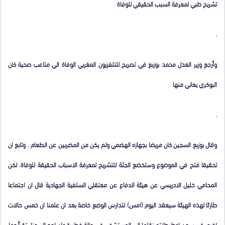
تشريح طبي لمعرفة السبب الحقيقي للوفاة
.
وأرجع وزير العدل محمد بوزبع في تصريح للتلفزيون المغربي الوفاة الي متاعب صحية كان
البوكري يعاني منها
.
وقال بوزبع السجين كان مريضا بجهازه الهضمي ولم يكن من المضربين عن الطعام . وتابع ان
تحقيقا فتح في الموضوع وستخضع الجثة للتشريح لمعرفة الاسباب الحقيقة للوفاة. لكن
المحامي خليل الادريسي عن هيئة الدفاع عن معتقلي السلفية الجهادية قال ان اجتماعا
طارئا لهذه الهيئة سيعقد اليوم (امس) لتدارس الوضع خاصة بعد ان علمنا ان خمس حالات
اخري في سجن اوطيطا تم نقلها الي المستشفي في حالة خطيرة وان احد السجناء تقيأ دما