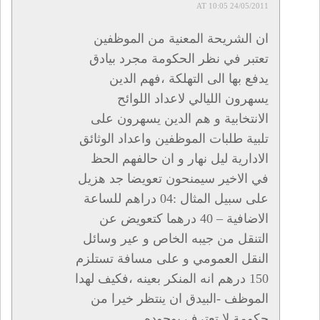
24/05/2011 AT 10:05
ان الشريحة المعنية من الموظفين
تعتبر في نظر الحكومة مجرد بيادق
يدفع بها الى التهلكة ،فهم الدين
يسهرون الليالي لاعداد اللوائح
الانتخابية و هم الدين يسهرون على
تلبية طلبات الموظفين واعداد الوثائق
الادارية ليل نهار و ان حالفهم الحظ
في الاخير سيمنحون تعويضا جد هزيل
على سبيل المثال :04 دراهم للساعة
الاضافية – 40 درهما كتعويض عن
التنقل من جيبه الخاص و عير وسائل
النقل العمومي و على مسافة تستلزم
150 درهم انه المنكر بعينه ،فكيف لهدا
الموظف -البيدق ان ينتظر خيرا من
حكومة لا تعترف بوجوده .