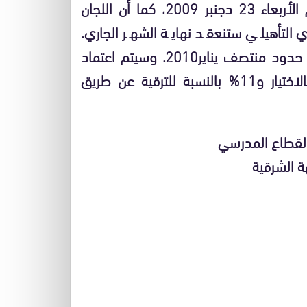
لسنة 2008 الخاصة بأساتذة التعليم الإبتدائي يوم الأربعاء 23 دجنبر 2009، كما أن اللجان
ي التأهيلي ستنعقد نهاية الشهر الجاري.
وستنعقد لجان الترقية بالاختيار لمختلف الفئات إلى حدود منتصف يناير2010. وسيتم اعتماد
نسبة 14% من عدد المستوفين لشروط الترقي بالاختيار و11% بالنسبة للترقية عن طريق
بالقطاع المدرسي
ة الشرقية