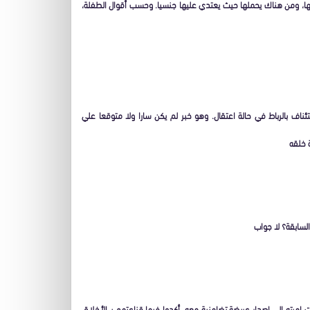
 بها، ومن هناك يحملها حيث يعتدي عليها جنسيا. وحسب أقوال الطفلة،
ناف بالرباط في حالة اعتقال. وهو خبر لم يكن سارا ولا متوقعا علي
 خلقه
لسابقة؟ لا جواب
امرته الي اصدار عريضة تضامنية معه، أكدوا فيها قناعتهم بـ الأخلاق