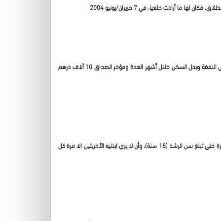
ا ما أرادت خلعيا، في 7 حزيران/يونيو 2004
في عقد الطلاق الخلعي الذي اطلعت القدس العربي علي نسخة منه، تنازلت الزوجة علي النفقة وبدل السكن خلال أشهر العدة ومؤخر الصداق 10 آلاف درهم
وعلاوة علي وثيقة الطلاق، وقع الزوجان وثيقة يلتزم بموجبها الزوج بعدم رؤية الطفلة سارة حتي تبلغ سن الرشد (18 سنة)، وأن لا يري ابنتيه الأخريتين الا مرة كل