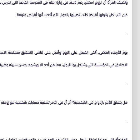
وتضيف المرأة أن الزوج استمر، رغم ذلك، في زيارة ابنته في المدرسة الخاصة التي تدرس
فان الأب كان يناولها أقراصا كانت تصيبها بالدوار. الأم أكدت أنها أقراص منومة
.
يوم الأربعاء الماضي، ألقي القبض علي الزوج وأحيل علي قاضي التحقيق بمحكمة الاستئ
الاطلاق في المؤسسة التي يشتغل بها الرجل، فما من أحد الا ويشهد بحسن سيرته وطيبة
.
هل يتعلق الأمر بازدواج في الشخصية؟ أم أن في الأمر تصفية حسابات شخصية مع زوجته ا
.
المفاجأة التي حملها اعتقال الرجل دعت الكثير من المهندسين والمسؤولين العاملين تحت 