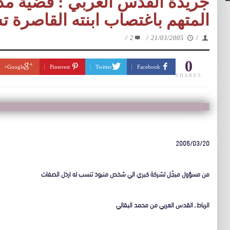
جريدة القدس العربي : قضية مد
المتهم باغتصاب ابنته القاصرة ت
/
2
/
21/03/2005
/
0
Google+
Pinterest
Twitter
Facebook
SHARES
2005/03/20
من مسؤول مبجّل لشركة كبري الي شخص منبوذ تنسب له ارذل الصفات
الرباط ـ القدس العربي من محمد البقالي