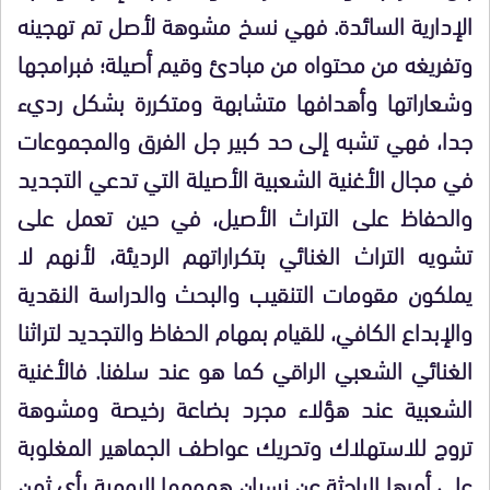
الإدارية السائدة. فهي نسخ مشوهة لأصل تم تهجينه
وتفريغه من محتواه من مبادئ وقيم أصيلة؛ فبرامجها
وشعاراتها وأهدافها متشابهة ومتكررة بشكل رديء
جدا، فهي تشبه إلى حد كبير جل الفرق والمجموعات
في مجال الأغنية الشعبية الأصيلة التي تدعي التجديد
والحفاظ على التراث الأصيل، في حين تعمل على
تشويه التراث الغنائي بتكراراتهم الرديئة، لأنهم لا
يملكون مقومات التنقيب والبحث والدراسة النقدية
والإبداع الكافي، للقيام بمهام الحفاظ والتجديد لتراثنا
الغنائي الشعبي الراقي كما هو عند سلفنا. فالأغنية
الشعبية عند هؤلاء مجرد بضاعة رخيصة ومشوهة
تروج للاستهلاك وتحريك عواطف الجماهير المغلوبة
على أمرها الباحثة عن نسيان همومها اليومية بأي ثمن