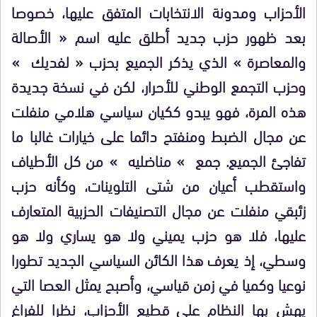
الأحزاب ومدونة الانتخابات المتفق عليها، خصوصا
بعد ظهور حزب جديد أطلق عليه اسم « الأصالة
والمعاصرة » الذي يذكر الجميع بحزب « لفديك »
وحزب التجمع الوطني للأحرار، لكن في نسخة جديدة
هذه المرة، فهو يبدو ككيان سياسي هلامي منفلت
عن مجال الضبط ومنفتح دائما على خيارات غالبا ما
تفاجئ الجميع. جمع » مناضليه » من كل الأطياف
واستقطب أعيان من شتى التلوينات، وكأنه حزب
زئبقي منفلت عن مجال التصنيفات الحزبية المتعارف
عليها، فلا هو حزب يميني ولا هو يساري ولا هو
وسطي، إذ يعرف هذا الكائن السياسي الجديد تطورا
نوعيا وكميا في زمن قياسي، وأصبح يمثل العصا التي
يهش بها النظام على قطيع الأحزاب، نظرا للفراغ