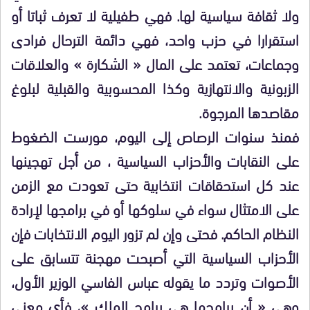
ولا ثقافة سياسية لها. فهي طفيلية لا تعرف ثباتا أو
استقرارا في حزب واحد، فهي دائمة الترحال فرادى
وجماعات، تعتمد على المال « الشكارة » والعلاقات
الزبونية والانتهازية وكذا المحسوبية والقبلية لبلوغ
مقاصدها المرجوة.
فمنذ سنوات الرصاص إلى اليوم، مورست الضغوط
على النقابات والأحزاب السياسية ، من أجل تهجينها
عند كل استحقاقات انتخابية حتى تعودت مع الزمن
على الامتثال سواء في سلوكها أو في برامجها لإرادة
النظام الحاكم. فحتى وإن لم تزور اليوم الانتخابات فإن
الأحزاب السياسية التي أصبحت مهجنة تتسابق على
الأصوات وتردد ما يقوله عباس الفاسي الوزير الأول،
وهي « أن برامجها هي برامج الملك »، فأي معنى