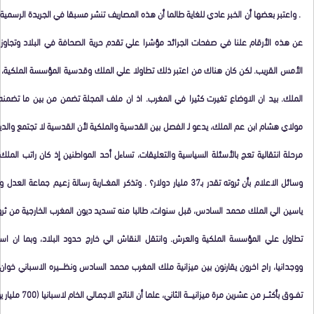
. واعتبر بعضها أن الخبر عادي للغاية طالما أن هذه المصاريف تنشر مسبقا في الجريدة الرسمية
عن هذه الأرقام علنا في صفحات الجرائد مؤشرا علي تقدم حرية الصحافة في البلاد وتجاوز
الأمس القريب. لكن كان هناك من اعتبر ذلك تطاولا علي الملك وقدسية المؤسسة الملكية
الملك. بيد ان الاوضاع تغيرت كثيرا في المغرب. اذ ان ملف المجلة تضمن من بين ما تضمنه كلا
مولاي هشام ابن عم الملك، يدعو لـ الفصل بين القدسية والملكية لأن القدسية لا تجتمع والدي
وسائل الاعلام بأن ثروته تقدر بـ37 مليار دولار؟ . وتذكر المغــــاربة رسالة زع
ياسين الي الملك محمد السادس، قبل سنوات، طالبا منه تسديد ديون المغرب الخارجية من ثروت
تطاول علي المؤسسة الملكية والعرش. وانتقل النقاش الي خارج حدود البلاد، وبما ان اسبا
ووجدانيا، راح اخرون يقارنون بين ميزانية ملك المغرب محمد السادس ونظــــــيره الاسباني خوان 
تفــــوق بأكثــــر من