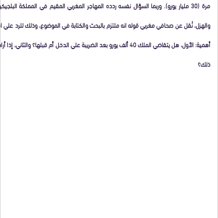
مرة (30 مليار يورو). وربما السؤال نفسه ردده المهاجر المغربي المقيم في المملكة البلجي
والهزل، نُقل عن صحافي مغربي قوله انه ملتزم بالبحث والكتابة في الموضوع، وذلك للرد علي اس
أهمية: الأول، هل يتقاضي الملك 40 ألف يورو بعد الضريبة علي الدخل أم قبلها؟ و
ذلك؟