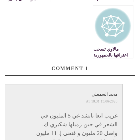
dans une formation
cerveau ?
علينا باصدارين
à distance
جديدية
مالاوي تسحب
اعترافها بالجمهورية
الصحراوية المزعومة
COMMENT
1
محيد السمعلي
13/06/2026 AT 18:31
غريب انعا تاتشد غي 5 المليون في
الشعر في حين زميلها شكيري ك.
واصل 20 مليون و فتحي إ. 11 مليون