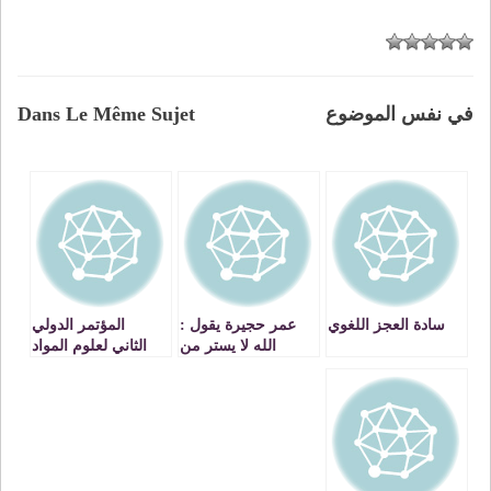
في نفس الموضوع
Dans Le Même Sujet
سادة العجز اللغوي
عمر حجيرة يقول :
المؤتمر الدولي
الله لا يستر من
الثاني لعلوم المواد
سترني
والبيئة ICMES’2018
أيام 26، 27 و 28
أبريل 2018 بمدينة
السعيدية.