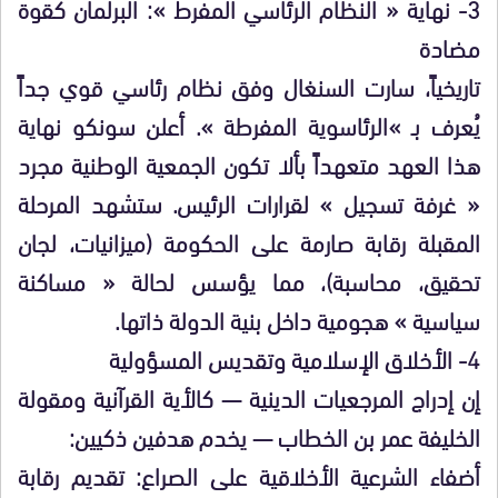
​3- نهاية « النظام الرئاسي المفرط »: البرلمان كقوة
مضادة
​تاريخياً، سارت السنغال وفق نظام رئاسي قوي جداً
يُعرف بـ »الرئاسوية المفرطة ». أعلن سونكو نهاية
هذا العهد متعهداً بألا تكون الجمعية الوطنية مجرد
« غرفة تسجيل » لقرارات الرئيس. ستشهد المرحلة
المقبلة رقابة صارمة على الحكومة (ميزانيات، لجان
تحقيق، محاسبة)، مما يؤسس لحالة « مساكنة
سياسية » هجومية داخل بنية الدولة ذاتها.
​4- الأخلاق الإسلامية وتقديس المسؤولية
​إن إدراج المرجعيات الدينية — كالأية القرآنية ومقولة
الخليفة عمر بن الخطاب — يخدم هدفين ذكيين:
​أضفاء الشرعية الأخلاقية على الصراع: تقديم رقابة