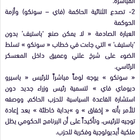
​2- تصدع الثنائية الحاكمة (فاي – سونكو) وأزمة
الحوكمة
​العبارة الصادمة « لا يمكن صنع ‘باستيف’ بدون
‘باستيف' » التي جاءت في خطاب « سونكو » تسلط
الضوء على شرخ علني وعميق داخل المعسكر
الرئاسي.
« سونكو » يوجه لوماً مباشراً للرئيس « باسيرو
ديوماي فاي » لتسمية رئيس وزراء جديد دون
استشارة القاعدة السياسية للحزب الحاكم. ووصفه
للأمر بأنه « إخفاق » و »بداية خاطئة » يعد إعادة
توجيه للرئيس، وتأكيداً على أن البرنامج الحكومي يظل
ملكية أيديولوجية وفكرية للحزب.