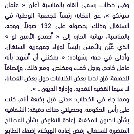
وفي خطاب رسمي ألقاه بالمناسبة أعلن « عثمان
سونكو »، عن انتخابه رئيساً للجمعية الوطنية في
السنغال وذلك بحصوله على 132 صوتاً، ووجه،
بالمناسبة، تهانيه الحارة إلى « أحمدو الأمين لو »
الذي عُيّن بالأمس رئيساً لوزراء جمهورية السنغال،
وأدلى في حقه بشهادة: « يمكنني أن أشهد بأنه
عامل كادح، ورجل كفء ومخلص. ومع ذلك، وإنصافاً
للحقيقة، فإن لدينا بعض الخلافات حول بعض القضايا،
لا سيما القضية النقدية، وإدارة الديون… ».
ومما جاء في الخطاب: »حتى قبل بضعة أيام، كنت
على رأس الحكومة. وحصيلتي هناك دقيقة: الشفافية
بشأن الديون المخفية، إعادة التفاوض بشأن المصالح
المتضررة للسنغال، رفض إعادة الهيكلة، إضفاء الطابع