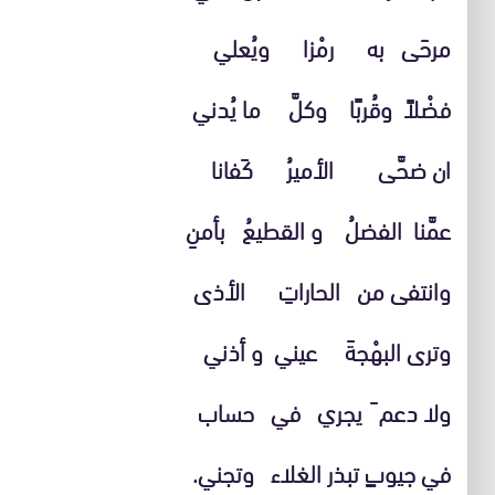
مرحَى به رمْزا ويُعلي
فضْلاً وقُربًا وكلَّ ما يُدني
ان ضحَّى الأميرُ كَفانا
عمَّنا الفضلُ و القطيعُ بأمنِ
وانتفى من الحاراتِ الأذى
وترى البهْجةَ عيني و أذني
ولا دعم َ يجري في حساب
في جيوبٍ تبذر الغلاء وتجني.