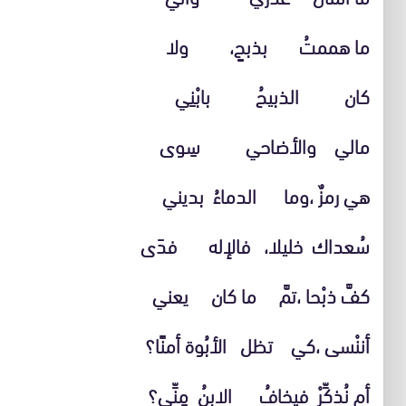
ما هممتُ بذبحٍ، ولا
كان الذبيحُ بابْنِي
مالي والأضاحي سِوى
هي رمزٌ ،وما الدماءُ بديني
سُعداك خليلا، فالإله فدَى
كفَّ ذبْحا ،تمَّ ما كان يعني
أننْسى ،كي تظل الأبُوة أمنًا؟
أم نُذكِّرْ فيخافُ الابنُ مِنِّي؟