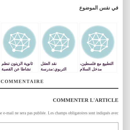
في نفس الموضوع
التطبيع مع فلسطين،
نقد العقل
ثانوية الزيتون تنظم
مدخل السلام
التربوي:مدرسة
نشاطا عن القصبة
الحقيقي
فرنسا البربرية
الاسماعيلية
وسؤال البحث؟
بالعيون….
 COMMENTAIRE
ولكن…..ما سر غياب
المنتخبين وقلة
عنايتهم بالموضوع
COMMENTER L'ARTICLE
؟؟؟؟؟؟
e e-mail ne sera pas publiée.
Les champs obligatoires sont indiqués avec