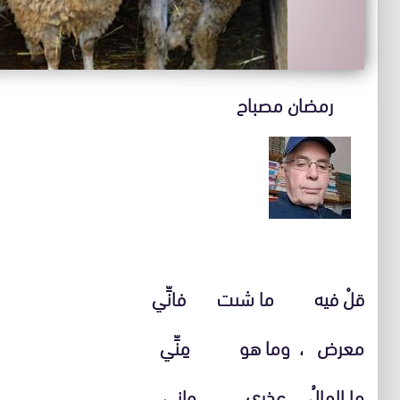
رمضان مصباح
قلْ فيه ما شىت فانِّي
معرض ، وما هو مِنِّي
ما المالُ عذري واني