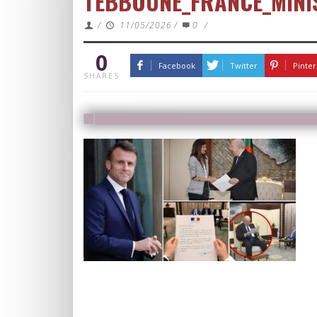
TEBBOUNE_FRANCE_MINI
/
11/05/2026
/
0
/
0
Facebook
Twitter
Pinter
SHARES