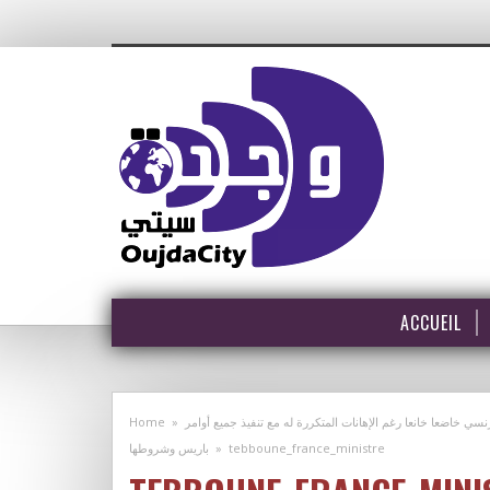
ACCUEIL
Home
»
 خاضعا خانعا رغم الإهانات المتكررة له مع تنفيذ جميع أوامر
باريس وشروطها
»
tebboune_france_ministre