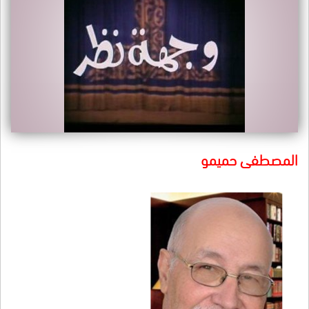
المصطفى حميمو