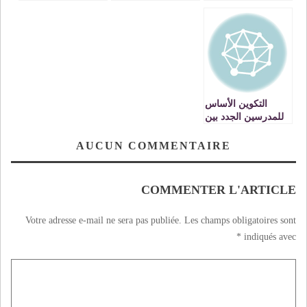
بنحمزة في حفل
كونتاكت والكيك
اللغة العربية دورة
بوكسينغ: أحرزت 25
العلامة سيدي عبد
بطولة وطنية وأحضر
العزيزبن عبد الله
لنيل بطولة العرب
شهر ماي القادم»
التكوين الأساس
للمدرسين الجدد بين
المعرفة النظرية
وواقع المؤسسات
AUCUN COMMENTAIRE
التعليمية
COMMENTER L'ARTICLE
Votre adresse e-mail ne sera pas publiée.
Les champs obligatoires sont
*
indiqués avec