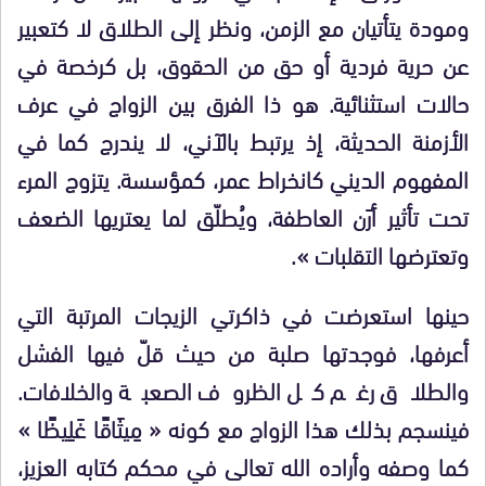
ومودة يتأتيان مع الزمن، ونظر إلى الطلاق لا كتعبير
عن حرية فردية أو حق من الحقوق، بل كرخصة في
حالات استثنائية. هو ذا الفرق بين الزواج في عرف
الأزمنة الحديثة، إذ يرتبط بالآني، لا يندرج كما في
المفهوم الديني كانخراط عمر، كمؤسسة. يتزوج المرء
تحت تأثير أرَن العاطفة، ويُطلّق لما يعتريها الضعف
وتعترضها التقلبات ».
حينها استعرضت في ذاكرتي الزيجات المرتبة التي
أعرفها، فوجدتها صلبة من حيث قلّ فيها الفشل
والطلاق رغم كل الظروف الصعبة والخلافات.
فينسجم بذلك هذا الزواج مع كونه « مِيثَاقًا غَلِيظًا »
كما وصفه وأراده الله تعالى في محكم كتابه العزيز،