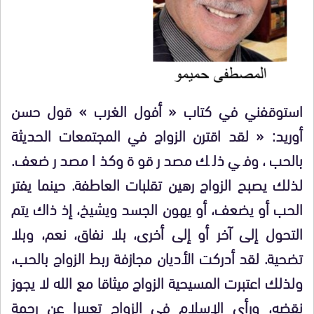
استوقفني في كتاب « أفول الغرب » قول حسن
أوريد: « لقد اقترن الزواج في المجتمعات الحديثة
بالحب، وفي ذلك مصدر قوة وكذا مصدر ضعف.
لذلك يصبح الزواج رهين تقلبات العاطفة. حينما يفتر
الحب أو يضعف، أو يهون الجسد ويشيخ، إذ ذاك يتم
التحول إلى آخر أو إلى أخرى، بلا نفاق، نعم، وبلا
تضحية. لقد أدركت الأديان مجازفة ربط الزواج بالحب،
ولذلك اعتبرت المسيحية الزواج ميثاقا مع الله لا يجوز
نقضه، ورأى الإسلام في الزواج تعبيرا عن رحمة